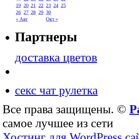
19
20
21
22
23
24
25
26
27
28
29
30
« Авг
Окт »
Партнеры
доставка цветов
секс чат рулетка
Все права защищены. ©
Р
самое лучшее из сети
Хостинг для WordPress са