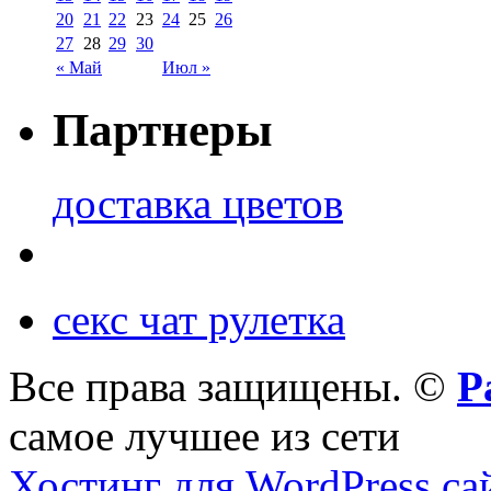
20
21
22
23
24
25
26
27
28
29
30
« Май
Июл »
Партнеры
доставка цветов
секс чат рулетка
Все права защищены. ©
Р
самое лучшее из сети
Хостинг для WordPress са