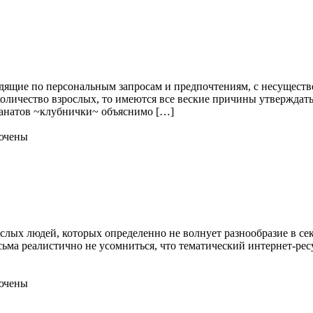
одящие по персональным запросам и предпочтениям, с несуществ
оличество взрослых, то имеются все веские причины утверждать,
фанатов ~клубнички~ объяснимо […]
ючены
ослых людей, которых определенно не волнует разнообразие в се
сьма реалистично не усомниться, что тематический интернет-ресу
ючены