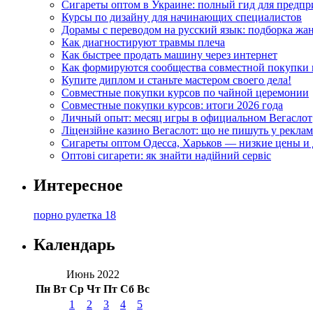
Сигареты оптом в Украине: полный гид для предп
Курсы по дизайну для начинающих специалистов
Дорамы с переводом на русский язык: подборка жа
Как диагностируют травмы плеча
Как быстрее продать машину через интернет
Как формируются сообщества совместной покупки 
Купите диплом и станьте мастером своего дела!
Совместные покупки курсов по чайной церемонии
Совместные покупки курсов: итоги 2026 года
Личный опыт: месяц игры в официальном Вегаслот
Ліцензійне казино Вегаслот: що не пишуть у реклам
Сигареты оптом Одесса, Харьков — низкие цены и 
Оптові сигарети: як знайти надійний сервіс
Интересное
порно рулетка 18
Календарь
Июнь 2022
Пн
Вт
Ср
Чт
Пт
Сб
Вс
1
2
3
4
5