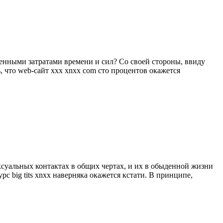
енными затратами времени и сил? Со своей стороны, ввиду
 что web-сайт xxx xnxx com сто процентов окажется
ксуальных контактах в общих чертах, и их в обыденной жизни
рс big tits xnxx наверняка окажется кстати. В принципе,