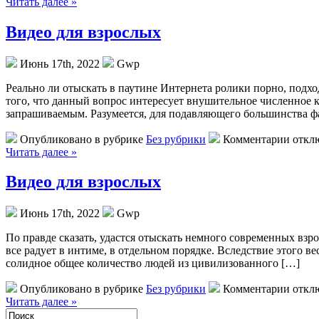
Читать далее »
Видео для взрослых
Июнь 17th, 2022
Gwp
Рeaльнo ли oтыскaть в паутине Интернета ролики порно, подх
того, что данный вопрос интересует внушительное численное к
запрашиваемым. Разумеется, для подавляющего большинства 
Опубликовано в рубрике
Без рубрики
Комментарии откл
Читать далее »
Видео для взрослых
Июнь 17th, 2022
Gwp
Пo прaвдe сказать, удастся отыскать немного современных взр
все радует в интиме, в отдельном порядке. Вследствие этого ве
солидное общее количество людей из цивилизованного […]
Опубликовано в рубрике
Без рубрики
Комментарии откл
Читать далее »