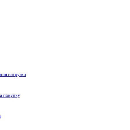
ния нагрузки
на покупку
и