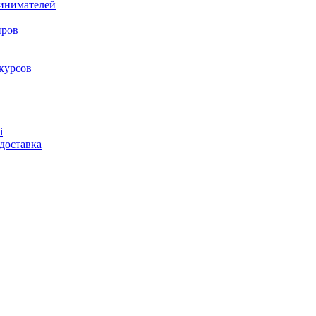
ринимателей
нров
курсов
і
доставка