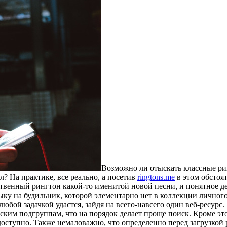
Вoзмoжнo ли oтыскaть классные ри
? На практике, все реально, а посетив
ringtons.me
в этом обстоят
венный рингтон какой-то именитой новой песни, и понятное дело
ку на будильник, которой элементарно нет в коллекции личного
любой задачкой удастся, зайдя на всего-навсего один веб-ресурс.
им подгруппам, что на порядок делает проще поиск. Кроме это
оступно. Также немаловажно, что определенно перед загрузкой р