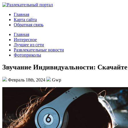
Главная
Карта сайта
Обратная связь
Главная
Интересное
Лучщее из сети
Развлекательные новости
Фотоприколы
Звучание Индивидуальности: Скачайт
Февраль 18th, 2024
Gwp