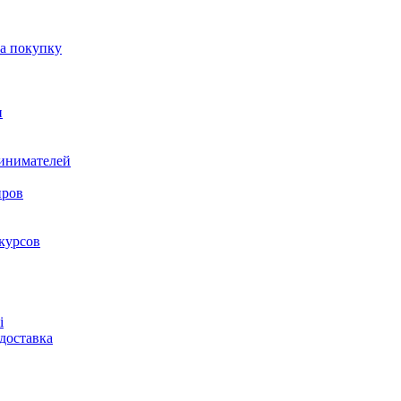
на покупку
и
ринимателей
нров
курсов
і
доставка