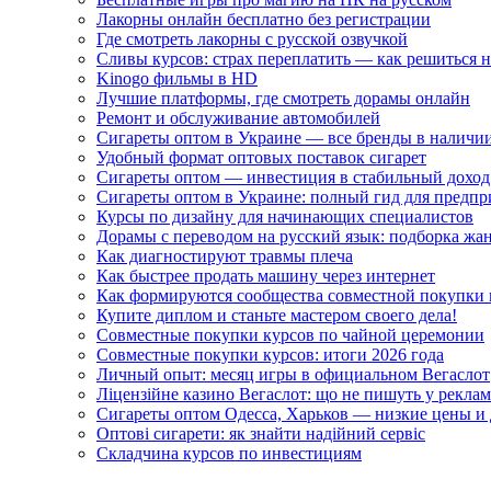
Лакорны онлайн бесплатно без регистрации
Где смотреть лакорны с русской озвучкой
Сливы курсов: страх переплатить — как решиться 
Kinogo фильмы в HD
Лучшие платформы, где смотреть дорамы онлайн
Ремонт и обслуживание автомобилей
Сигареты оптом в Украине — все бренды в наличи
Удобный формат оптовых поставок сигарет
Сигареты оптом — инвестиция в стабильный доход
Сигареты оптом в Украине: полный гид для предп
Курсы по дизайну для начинающих специалистов
Дорамы с переводом на русский язык: подборка жа
Как диагностируют травмы плеча
Как быстрее продать машину через интернет
Как формируются сообщества совместной покупки 
Купите диплом и станьте мастером своего дела!
Совместные покупки курсов по чайной церемонии
Совместные покупки курсов: итоги 2026 года
Личный опыт: месяц игры в официальном Вегаслот
Ліцензійне казино Вегаслот: що не пишуть у реклам
Сигареты оптом Одесса, Харьков — низкие цены и 
Оптові сигарети: як знайти надійний сервіс
Складчина курсов по инвестициям