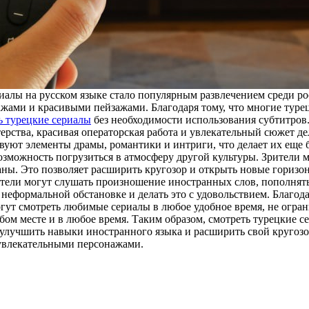
риалы на русском языке стало популярным развлечением среди р
ами и красивыми пейзажами. Благодаря тому, что многие турец
ь турецкие сериалы
без необходимости использования субтитров
терства, красивая операторская работа и увлекательный сюжет 
твуют элементы драмы, романтики и интриги, что делает их еще
озможность погрузиться в атмосферу другой культуры. Зрители м
ны. Это позволяет расширить кругозор и открыть новые горизон
тели могут слушать произношение иностранных слов, пополнять
неформальной обстановке и делать это с удовольствием. Благод
огут смотреть любимые сериалы в любое удобное время, не огра
ом месте и в любое время. Таким образом, смотреть турецкие се
, улучшить навыки иностранного языка и расширить свой кругоз
увлекательными персонажами.