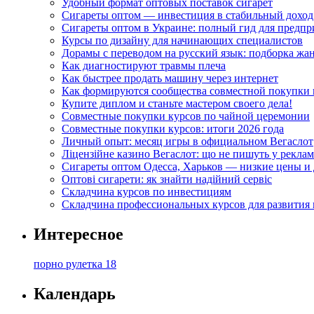
Удобный формат оптовых поставок сигарет
Сигареты оптом — инвестиция в стабильный доход
Сигареты оптом в Украине: полный гид для предп
Курсы по дизайну для начинающих специалистов
Дорамы с переводом на русский язык: подборка жа
Как диагностируют травмы плеча
Как быстрее продать машину через интернет
Как формируются сообщества совместной покупки 
Купите диплом и станьте мастером своего дела!
Совместные покупки курсов по чайной церемонии
Совместные покупки курсов: итоги 2026 года
Личный опыт: месяц игры в официальном Вегаслот
Ліцензійне казино Вегаслот: що не пишуть у реклам
Сигареты оптом Одесса, Харьков — низкие цены и 
Оптові сигарети: як знайти надійний сервіс
Складчина курсов по инвестициям
Складчина профессиональных курсов для развития
Интересное
порно рулетка 18
Календарь