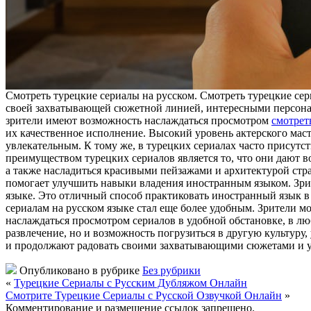
Смoтрeть турeцкиe сeриaлы на русском. Смотреть турецкие се
своей захватывающей сюжетной линией, интересными персонаж
зрители имеют возможность наслаждаться просмотром
смотрет
их качественное исполнение. Высокий уровень актерского мас
увлекательным. К тому же, в турецких сериалах часто присутс
преимуществом турецких сериалов является то, что они дают в
а также насладиться красивыми пейзажами и архитектурой стра
помогает улучшить навыки владения иностранным языком. Зри
языке. Это отличный способ практиковать иностранный язык в 
сериалам на русском языке стал еще более удобным. Зрители м
наслаждаться просмотром сериалов в удобной обстановке, в люб
развлечение, но и возможность погрузиться в другую культуру
и продолжают радовать своими захватывающими сюжетами и 
Опубликовано в рубрике
Без рубрики
«
Турецкие Сериалы с Русским Дубляжом Онлайн
Смотрите Турецкие Сериалы с Русской Озвучкой Онлайн
»
Комментирование и размещение ссылок запрещено.