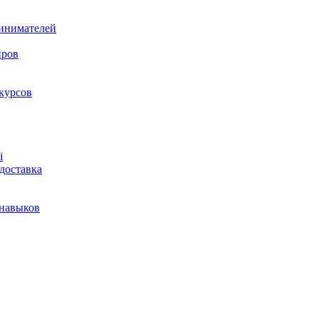
ринимателей
нров
курсов
і
доставка
 навыков