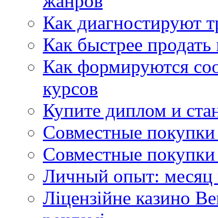
жанров
Как диагностируют т
Как быстрее продать
Как формируются со
курсов
Купите диплом и стан
Совместные покупки 
Совместные покупки 
Личный опыт: месяц 
Ліцензійне казино Ве