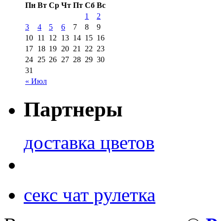
Пн
Вт
Ср
Чт
Пт
Сб
Вс
1
2
3
4
5
6
7
8
9
10
11
12
13
14
15
16
17
18
19
20
21
22
23
24
25
26
27
28
29
30
31
« Июл
Партнеры
доставка цветов
секс чат рулетка