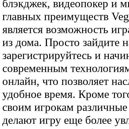
блэкджек, видеопокер и м
главных преимуществ Veg
является возможность игр
из дома. Просто зайдите н
зарегистрируйтесь и начин
современным технологиям
онлайн, что позволяет на
удобное время. Кроме того
своим игрокам различные
делают игру еще более ув