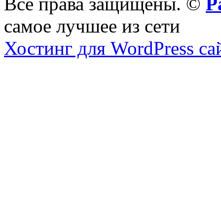
Все права защищены. ©
Р
самое лучшее из сети
Хостинг для WordPress са