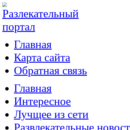
Главная
Карта сайта
Обратная связь
Главная
Интересное
Лучщее из сети
Развлекательные новос