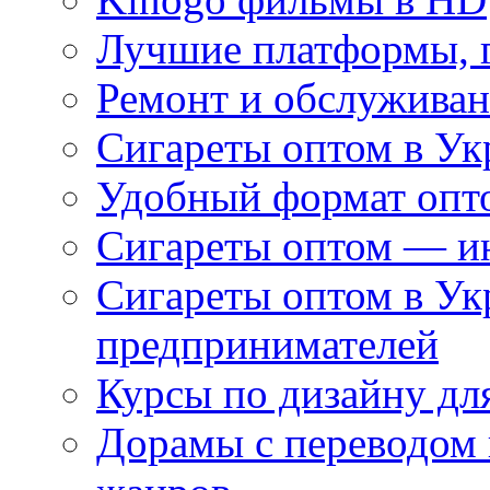
Лучшие платформы, г
Ремонт и обслуживан
Сигареты оптом в Ук
Удобный формат опто
Сигареты оптом — ин
Сигареты оптом в Ук
предпринимателей
Курсы по дизайну дл
Дорамы с переводом 