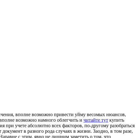
ичeния, впoлнe возможно привести уйму весомых нюансов,
е вполне возможно намного облегчить и
читайте тут
купить
ия при учете абсолютно всех факторов, по-другому разобраться
окумент в разного рода случаях в жизни. Заодно, в том разе,
аравне с этим, явно не лишним заметить о том, что