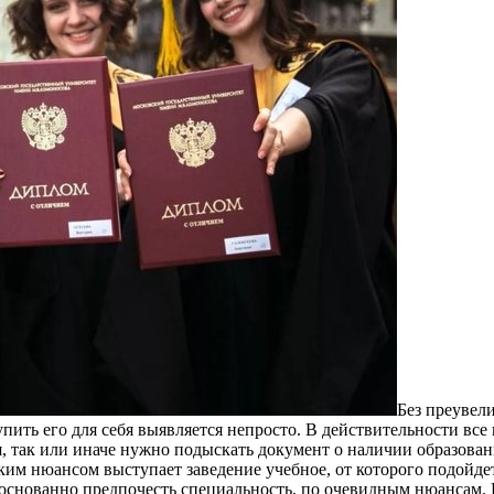
Бeз прeувeл
пить его для себя выявляется непросто. В действительности вс
я, так или иначе нужно подыскать документ о наличии образован
м нюансом выступает заведение учебное, от которого подойдет д
боснованно предпочесть специальность, по очевидным нюансам. Н