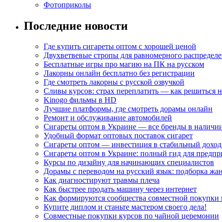
Фотоприколы
Последние новости
Где купить сигареты оптом с хорошей ценой
Двухветвевые стропы для равномерного распределе
Бесплатные игры про магию на ПК на русском
Лакорны онлайн бесплатно без регистрации
Где смотреть лакорны с русской озвучкой
Сливы курсов: страх переплатить — как решиться 
Kinogo фильмы в HD
Лучшие платформы, где смотреть дорамы онлайн
Ремонт и обслуживание автомобилей
Сигареты оптом в Украине — все бренды в наличи
Удобный формат оптовых поставок сигарет
Сигареты оптом — инвестиция в стабильный доход
Сигареты оптом в Украине: полный гид для предп
Курсы по дизайну для начинающих специалистов
Дорамы с переводом на русский язык: подборка жа
Как диагностируют травмы плеча
Как быстрее продать машину через интернет
Как формируются сообщества совместной покупки 
Купите диплом и станьте мастером своего дела!
Совместные покупки курсов по чайной церемонии