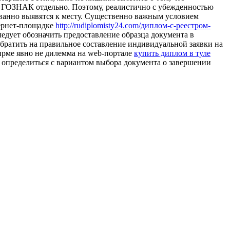
е ГОЗНАК отдельно. Поэтому, реалистично с убежденностью
ованно выявятся к месту. Существенно важным условием
тернет-площадке
http://rudiplomisty24.com/диплом-с-реестром-
едует обозначить предоставление образца документа в
обратить на правильное составление индивидуальной заявки на
ирме явно не дилемма на web-портале
купить диплом в туле
ь определиться с вариантом выбора документа о завершении