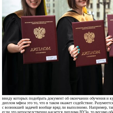
ввиду которых подобрать документ об окончании обучения и ку
диплом мфюа это то, что в таком окажет содействие. Разумеетс
с возникшей задачей вообще вряд ли выполнимо. Например, таки
если это непосредственно касается диплома ВУЗа, то весомо о