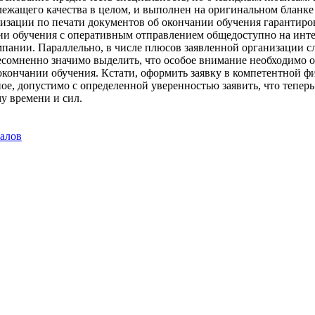
лежащего качества в целом, и выполнен на оригинальном бланк
анизации по печати документов об окончании обучения гарантир
чании обучения с оперативным отправлением общедоступно на ин
мпании. Параллельно, в числе плюсов заявленной организации сл
несомненно значимо выделить, что особое внимание необходимо 
окончании обучения. Кстати, оформить заявку в компетентной ф
ое, допустимо с определенной уверенностью заявить, что тепер
у времени и сил.
алов