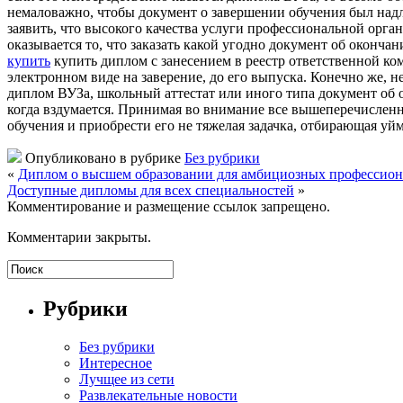
немаловажно, чтобы документ о завершении обучения был над
заявить, что высокого качества услуги профессиональной орг
оказывается то, что заказать какой угодно документ об окон
купить
купить диплом с занесением в реестр ответственной ко
электронном виде на заверение, до его выпуска. Конечно же, 
диплом ВУЗа, школьный аттестат или иного типа документ об 
когда вздумается. Принимая во внимание все вышеперечисленн
обучения и приобрести его не тяжелая задачка, отбирающая уйм
Опубликовано в рубрике
Без рубрики
«
Диплом о высшем образовании для амбициозных профессион
Доступные дипломы для всех специальностей
»
Комментирование и размещение ссылок запрещено.
Комментарии закрыты.
Рубрики
Без рубрики
Интересное
Лучщее из сети
Развлекательные новости