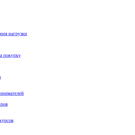
ния нагрузки
на покупку
и
ринимателей
нров
курсов