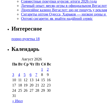
Совместные покупки курсов: итоги 2026 года
Личный опыт: месяц игры в официальном Вегаслот
Ліцензійне казино Вегаслот: що не пишуть у реклам
Сигареты оптом Одесса, Харьков — низкие цены и 
Оптові сигарети: як знайти надійний сервіс
Интересное
порно рулетка 18
Календарь
Август 2026
Пн
Вт
Ср
Чт
Пт
Сб
Вс
1
2
3
4
5
6
7
8
9
10
11
12
13
14
15
16
17
18
19
20
21
22
23
24
25
26
27
28
29
30
31
« Июл