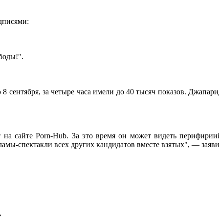
дписями:
боды!".
8 сентября, за четыре часа имели до 40 тысяч показов. Джапарид
 на сайте Porn-Hub. За это время он может видеть перифирии
ламы-спектакли всех других кандидатов вместе взятых", — заяв
»