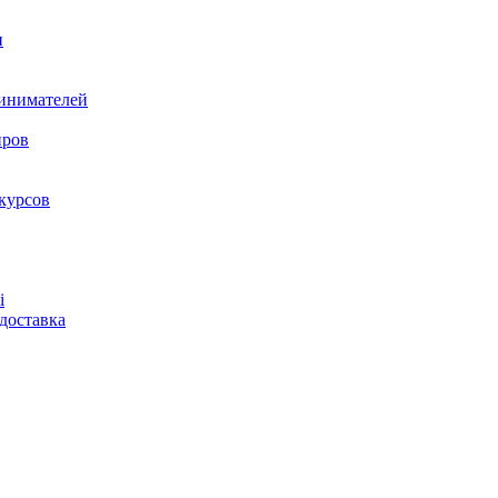
и
ринимателей
нров
курсов
і
доставка