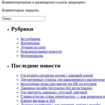
Комментирование и размещение ссылок запрещено.
Комментарии закрыты.
Рубрики
Без рубрики
Интересное
Лучщее из сети
Развлекательные новости
Фотоприколы
Последние новости
Где купить сигареты оптом с хорошей ценой
Двухветвевые стропы для равномерного распределе
Бесплатные игры про магию на ПК на русском
Лакорны онлайн бесплатно без регистрации
Где смотреть лакорны с русской озвучкой
Сливы курсов: страх переплатить — как решиться 
Kinogo фильмы в HD
Лучшие платформы, где смотреть дорамы онлайн