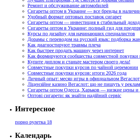
Ремонт и обслуживание автомобилей
Сигареты оптом в Украине — все бренды в наличи
Удобный формат оптовых поставок сигарет
Сигареты оптом — инвестиция в стабильный доход
Сигареты оптом в Украине: полный гид для предп
Курсы по дизайну для начинающих специалистов
Дорамы с переводом на русский язык: подборка жа
Как диагностируют травмы плеча
Как быстрее продать машину через интернет
Как формируются сообщества совместной покупки 
Купите диплом и станьте мастером своего дела!
Совместные покупки курсов по чайной церемонии
Совместные покупки курсов: итоги 2026 года
Личный опыт: месяц игры в официальном Вегаслот
Ліцензійне казино Вегаслот: що не пишуть у реклам
Сигареты оптом Одесса, Харьков — низкие цены и 
Оптові сигарети: як знайти надійний сервіс
Интересное
порно рулетка 18
Календарь