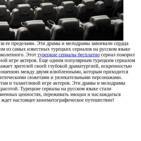
 за ее пределами. Эти драмы и мелодрамы завоевали сердца
им из самых известных турецких сериалов на русском языке
иколепного. Этот
турецкие сериалы бесплатно
сериал покорил
епной игре актеров. Еще одним популярным турецким сериалом
ражает зрителей своей глубокой драматургией, искренностью
отношениях между двумя влюбленными, которым приходится
омантическими сюжетами и увлекательными персонажами.
там и талантливой игре актеров. Эти драмы и мелодрамы
красотой. Турецкие сериалы на русском языке стали
изненных ценностях, переживать эмоции и наслаждаться
с ждет настоящее кинематографическое путешествие!