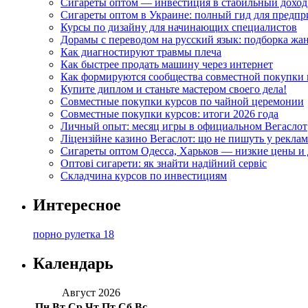
Сигареты оптом — инвестиция в стабильный доход
Сигареты оптом в Украине: полный гид для предп
Курсы по дизайну для начинающих специалистов
Дорамы с переводом на русский язык: подборка жа
Как диагностируют травмы плеча
Как быстрее продать машину через интернет
Как формируются сообщества совместной покупки 
Купите диплом и станьте мастером своего дела!
Совместные покупки курсов по чайной церемонии
Совместные покупки курсов: итоги 2026 года
Личный опыт: месяц игры в официальном Вегаслот
Ліцензійне казино Вегаслот: що не пишуть у реклам
Сигареты оптом Одесса, Харьков — низкие цены и 
Оптові сигарети: як знайти надійний сервіс
Складчина курсов по инвестициям
Интересное
порно рулетка 18
Календарь
Август 2026
Пн
Вт
Ср
Чт
Пт
Сб
Вс