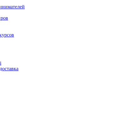
ринимателей
нров
курсов
і
доставка