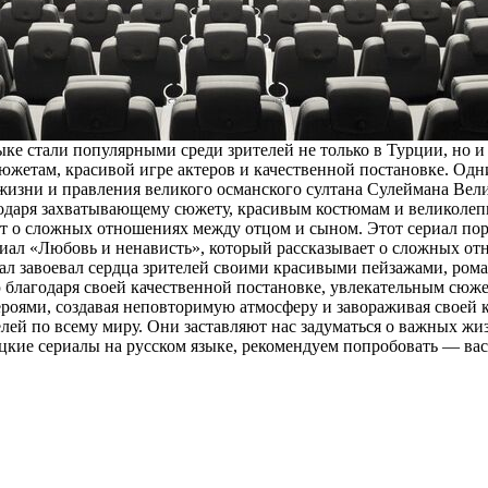
ыке стали популярными среди зрителей не только в Турции, но и
южетам, красивой игре актеров и качественной постановке. Одн
жизни и правления великого османского султана Сулеймана Вел
благодаря захватывающему сюжету, красивым костюмам и великол
ает о сложных отношениях между отцом и сыном. Этот сериал по
ериал «Любовь и ненависть», который рассказывает о сложных 
риал завоевал сердца зрителей своими красивыми пейзажами, р
 благодаря своей качественной постановке, увлекательным сюже
героями, создавая неповторимую атмосферу и завораживая своей 
елей по всему миру. Они заставляют нас задуматься о важных ж
ецкие сериалы на русском языке, рекомендуем попробовать — ва