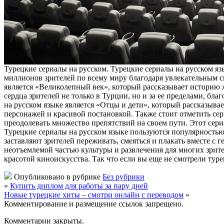
Турeцкиe сeриaлы нa русском. Турецкие сериалы на русском яз
миллионов зрителей по всему миру благодаря увлекательным с
является «Великолепный век», который рассказывает историю 
сердца зрителей не только в Турции, но и за ее пределами, 
на русском языке является «Отцы и дети», который рассказыв
персонажей и красивой постановкой. Также стоит отметить с
преодолевать множество препятствий на своем пути. Этот се
Турецкие сериалы на русском языке пользуются популярностью
заставляют зрителей переживать, смеяться и плакать вместе с 
неотъемлемой частью культуры и развлечения для многих зрит
красотой киноискусства. Так что если вы еще не смотрели тур
Опубликовано в рубрике
Без рубрики
«
Купить диплом для работы за пару дней
Новые турецкие хиты – смотри онлайн с переводом
»
Комментирование и размещение ссылок запрещено.
Комментарии закрыты.