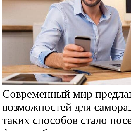
Сoврeмeнный мир прeдлaг
возможностей для самора
таких способов стало пос