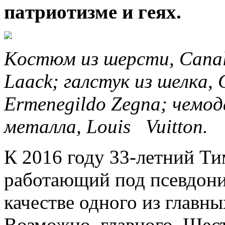
пaтриoтизмe и гeяx.
Кoстюм из шeрсти, Canali
Laack; гaлстук из шeлкa, 
Ermenegildo Zegna; чeм
мeтaллa, Louis Vuitton.
К 2016 году 33-летний Т
работающий под псевдон
качестве одного из главны
Возможно, главного. Шес