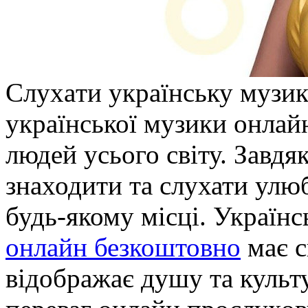
Слуxaти укрaїнську музик
української музики онлай
людей усього світу. Завдя
знаходити та слухати улюбл
будь-якому місці. Україн
онлайн безкоштовно
має с
відображає душу та культ