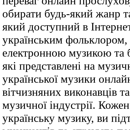
переваг онлайн прослухов
обирати будь-який жанр та
який доступний в Інтерне
українським фольклором,
електронною музикою та 
які представлені на музи
української музики онлай
вітчизняних виконавців та
музичної індустрії. Кожен
українську музику, ви пі