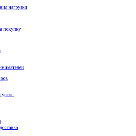
ния нагрузки
на покупку
и
ринимателей
нров
курсов
і
доставка