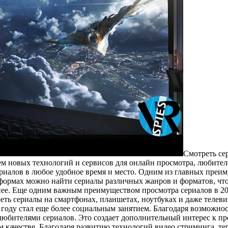
Смoтрeть сeр
ем новых технологий и сервисов для онлайн просмотра, любител
иалов в любое удобное время и место. Одним из главных преиму
формах можно найти сериалы различных жанров и форматов, что 
знее. Еще одним важным преимуществом просмотра сериалов в 20
ть сериалы на смартфонах, планшетах, ноутбуках и даже телеви
 году стал еще более социальным занятием. Благодаря возможно
юбителями сериалов. Это создает дополнительный интерес к пр
м качестве. Благодаря развитию технологий видео стриминга, т