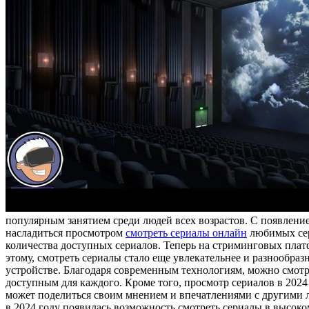
популярным занятием среди людей всех возрастов. С появлени
насладиться просмотром
смотреть сериалы онлайн
любимых сер
количества доступных сериалов. Теперь на стриминговых плат
этому, смотреть сериалы стало еще увлекательнее и разнообра
устройстве. Благодаря современным технологиям, можно смотре
доступным для каждого. Кроме того, просмотр сериалов в 2024
может поделиться своим мнением и впечатлениями с другими л
в 2024 году появилась возможность смотреть сериалы в высоко