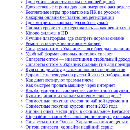
Где купить сигареты оптом с хорошей ценой
Двухветвевые стропы для равномерного распределе
Бесплатные игры про магию на ПК на русском
Лакорны онлайн бесплатно без регистрации
Где смотреть лакорны с русской озвучкой
Сливы курсов: страх переплатить — как решиться 
Kinogo фильмы в HD
Лучшие платформы, где смотреть дорамы онлайн
Ремонт и обслуживание автомобилей
Сигареты оптом в Украине — все бренды в наличи
Удобный формат оптовых поставок сигарет
Сигареты оптом — инвестиция в стабильный доход
Сигареты оптом в Украине: полный гид для предп
Курсы по дизайну для начинающих специалистов
Дорамы с переводом на русский язык: подборка жа
Как диагностируют травмы плеча
Как быстрее продать машину через интернет
Как формируются сообщества совместной покупки 
Купите диплом и станьте мастером своего дела!
Совместные покупки курсов по чайной церемонии
Совместные покупки курсов: итоги 2026 года
Личный опыт: месяц игры в официальном Вегаслот
Ліцензійне казино Вегаслот: що не пишуть у реклам
Сигареты оптом Одесса, Харьков — низкие цены и 
Оптові сигарети: як знайти надійний сервіс