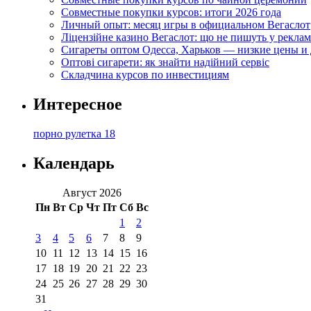
Совместные покупки курсов: итоги 2026 года
Личный опыт: месяц игры в официальном Вегаслот
Ліцензійне казино Вегаслот: що не пишуть у реклам
Сигареты оптом Одесса, Харьков — низкие цены и 
Оптові сигарети: як знайти надійний сервіс
Складчина курсов по инвестициям
Интересное
порно рулетка 18
Календарь
Август 2026
Пн
Вт
Ср
Чт
Пт
Сб
Вс
1
2
3
4
5
6
7
8
9
10
11
12
13
14
15
16
17
18
19
20
21
22
23
24
25
26
27
28
29
30
31