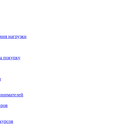
ния нагрузки
на покупку
и
ринимателей
нров
курсов