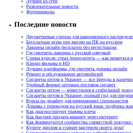
Лучщее из сети
Развлекательные новости
Фотоприколы
Последние новости
Двухветвевые стропы для равномерного распределе
Бесплатные игры про магию на ПК на русском
Лакорны онлайн бесплатно без регистрации
Где смотреть лакорны с русской озвучкой
Сливы курсов: страх переплатить — как решиться 
Kinogo фильмы в HD
Лучшие платформы, где смотреть дорамы онлайн
Ремонт и обслуживание автомобилей
Сигареты оптом в Украине — все бренды в наличи
Удобный формат оптовых поставок сигарет
Сигареты оптом — инвестиция в стабильный доход
Сигареты оптом в Украине: полный гид для предп
Курсы по дизайну для начинающих специалистов
Дорамы с переводом на русский язык: подборка жа
Как диагностируют травмы плеча
Как быстрее продать машину через интернет
Как формируются сообщества совместной покупки 
Купите диплом и станьте мастером своего дела!
Совместные покупки курсов по чайной церемонии