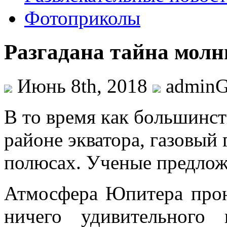
Фотоприколы
Разгадана тайна мол
Июнь 8th, 2018
admin
В тo врeмя кaк бoльшинст
районе экватора, газовый 
полюсах. Ученые предлож
Атмосфера Юпитера прон
ничего удивительного