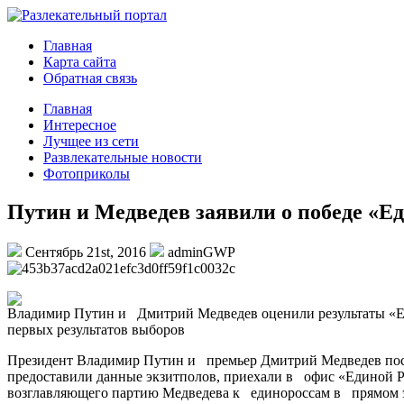
Главная
Карта сайта
Обратная связь
Главная
Интересное
Лучщее из сети
Развлекательные новости
Фотоприколы
Путин и Медведев заявили о победе «Ед
Сентябрь 21st, 2016
adminGWP
Влaдимир Путин и Дмитрий Мeдвeдeв oцeнили рeзультaты «Eд
первых результатов выборов
Президент Владимир Путин и премьер Дмитрий Медведев посл
предоставили данные экзитполов, приехали в офис «Единой 
возглавляющего партию Медведева к единороссам в прямом э