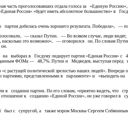
я часть проголосовавших отдала голоса за «Единую Россию», з
Единая Россия» ​«будет иметь абсолютное большинство» в Госд
то партия добилась очень хорошего результата. Победила», — 
олосовали, — сказал Путин. — Во всяком случае, люди видят,
, насколько это возможно», — оговорился он. По словам Путин
 он.
на выборах в Госдуму лидирует партия «Единая Россия» с 44
нным ФОМа — 48,7%. Путин и Медведев, выступая перед парт
«с растущей политической зрелостью наших людей». Впереди о
ми партиями, представленными в парламенте» и «выходить на 
 в создании партии. По его словам, «приятно видеть, что стру
ел отношение к созданию «Единой России», он уже говорил в с
й был с супругой, а также мэром Москвы Сергеем Собяниным