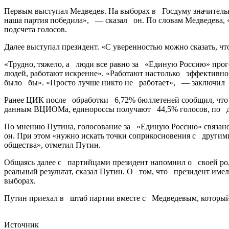
Первым выступал Медведев. На выборах в Госдуму значительна
наша партия победила», — сказал он. По словам Медведева, «
подсчета голосов.
Далее выступал президент. «С уверенностью можно сказать, ч
«Трудно, тяжело, а люди все равно за «Единую Россию» прог
людей, работают искренне». «Работают настолько эффективно
было бы». «Просто лучше никто не работает», — заключил
Ранее ЦИК после обработки 6,72% бюллетеней сообщил, что 
данным ВЦИОМа, единороссы получают 44,5% голосов, по да
По мнению Путина, голосование за «Единую Россию» связано 
он. При этом «нужно искать точки соприкосновения с други
общества», отметил Путин.​
Общаясь далее с партийцами президент напомнил о своей роли
реальный результат, сказал Путин. О том, что президент им
выборах.
Путин приехал в штаб партии вместе с Медведевым, которы
Источник