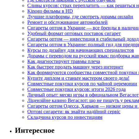
Сливы курсов: страх переплатить — как решиться 
Kinogo фильмы в HD
Лучшие платформы, где смотреть дорамы онлайн
Ремонт и обслуживание автомобилей
Сигареты оптом в Украине — все бренды в наличи
Удобный формат оптовых поставок сигарет
Сигареты оптом — инвестиция в стабильный доход
Сигареты оптом в Украине: полный гид для предп
Курсы по дизайну для начинающих специалистов
Дорамы с переводом на русский язык: подборка жа
Как диагностируют травмы плеча
Как быстрее продать машину через интернет
Как формируются сообщества совместной покупки 
Купите диплом и станьте мастером своего дела!
Совместные покупки курсов по чайной церемонии
Совместные покупки курсов: итоги 2026 года
Личный опыт: месяц игры в официальном Вегаслот
Ліцензійне казино Вегаслот: що не пишуть у реклам
Сигареты оптом Одесса, Харьков — низкие цены и 
Оптові сигарети: як знайти надійний сервіс
Складчина курсов по инвестициям
Интересное