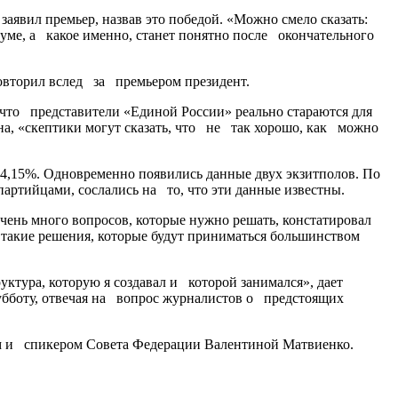
аявил премьер, назвав это победой. «Можно смело сказать:
уме, а какое именно, станет понятно после окончательного
повторил вслед за премьером президент.
 что представители «Единой России» реально стараются для
а​, «скептики могут сказать, что не так хорошо, как можно
,15%. Одновременно появились данные двух экзитполов. По
ийцами, сослались на то, что эти данные известны.
чень много вопросов, которые нужно решать, констатировал
такие решения, которые будут приниматься большинством
ктура, которую я создавал и которой занимался», дает
убботу, отвечая на вопрос журналистов о предстоящих
 и спикером Совета Федерации Валентиной Матвиенко.​