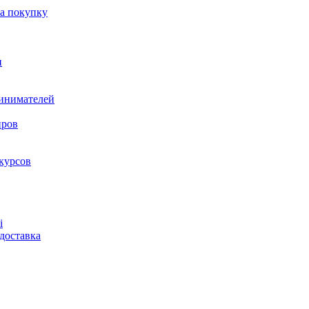
на покупку
и
ринимателей
нров
курсов
і
доставка