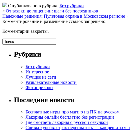
Опубликовано в рубрике
Без рубрики
«
От заявки до лицензии: шаги без посредников
Надежные решения: Пультовая охрана в Московском регионе
»
Комментирование и размещение ссылок запрещено.
Комментарии закрыты.
Рубрики
Без рубрики
Интересное
Лучщее из сети
Развлекательные новости
Фотоприколы
Последние новости
Бесплатные игры про магию на ПК на русском
Лакорны онлайн бесплатно без регистрации
Где смотреть лакорны с русской озвучкой
Сливы курсов: страх переплатить — как решиться 