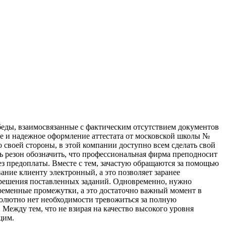
беды, взаимосвязанные с фактическим отсутствием документов
ое и надежное оформление аттестата от московской школы №
о своей стороны, в этой компании доступно всем сделать свой
сть резон обозначить, что профессиональная фирма преподносит
без предоплаты. Вместе с тем, зачастую обращаются за помощью
ание клиенту электронный, а это позволяет заранее
о решения поставленных заданий. Одновременно, нужно
ременные промежутки, а это достаточно важный момент в
солютно нет необходимости тревожиться за полную
Между тем, что не взирая на качество высокого уровня
щим.