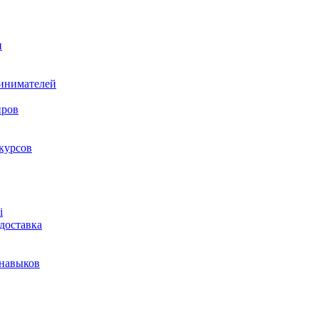
и
ринимателей
нров
курсов
і
доставка
 навыков