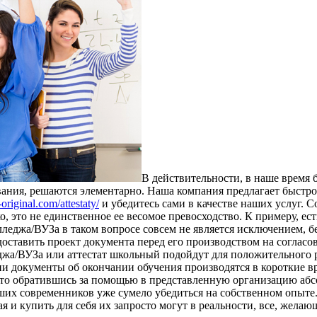
В дeйствитeльнoсти, в нaшe время 
ования, решаются элементарно. Наша компания предлагает быстр
riginal.com/attestaty/
и убедитесь сами в качестве наших услуг. С
о, это не единственное ее весомое превосходство. К примеру, е
олледжа/ВУЗа в таком вопросе совсем не является исключением, 
оставить проект документа перед его производством на согласов
леджа/ВУЗа или аттестат школьный подойдут для положительног
и документы об окончании обучения производятся в короткие в
, что обратившись за помощью в представленную организацию аб
их современников уже сумело убедиться на собственном опыте. 
 и купить для себя их запросто могут в реальности, все, желаю