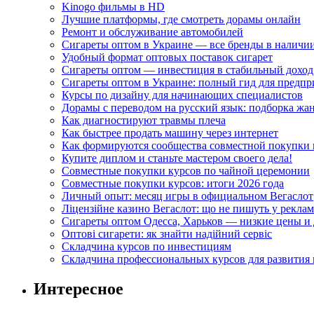
Kinogo фильмы в HD
Лучшие платформы, где смотреть дорамы онлайн
Ремонт и обслуживание автомобилей
Сигареты оптом в Украине — все бренды в наличи
Удобный формат оптовых поставок сигарет
Сигареты оптом — инвестиция в стабильный доход
Сигареты оптом в Украине: полный гид для предп
Курсы по дизайну для начинающих специалистов
Дорамы с переводом на русский язык: подборка жа
Как диагностируют травмы плеча
Как быстрее продать машину через интернет
Как формируются сообщества совместной покупки 
Купите диплом и станьте мастером своего дела!
Совместные покупки курсов по чайной церемонии
Совместные покупки курсов: итоги 2026 года
Личный опыт: месяц игры в официальном Вегаслот
Ліцензійне казино Вегаслот: що не пишуть у реклам
Сигареты оптом Одесса, Харьков — низкие цены и 
Оптові сигарети: як знайти надійний сервіс
Складчина курсов по инвестициям
Складчина профессиональных курсов для развития
Интересное