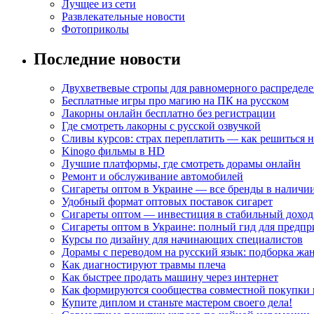
Лучщее из сети
Развлекательные новости
Фотоприколы
Последние новости
Двухветвевые стропы для равномерного распределе
Бесплатные игры про магию на ПК на русском
Лакорны онлайн бесплатно без регистрации
Где смотреть лакорны с русской озвучкой
Сливы курсов: страх переплатить — как решиться 
Kinogo фильмы в HD
Лучшие платформы, где смотреть дорамы онлайн
Ремонт и обслуживание автомобилей
Сигареты оптом в Украине — все бренды в наличи
Удобный формат оптовых поставок сигарет
Сигареты оптом — инвестиция в стабильный доход
Сигареты оптом в Украине: полный гид для предп
Курсы по дизайну для начинающих специалистов
Дорамы с переводом на русский язык: подборка жа
Как диагностируют травмы плеча
Как быстрее продать машину через интернет
Как формируются сообщества совместной покупки 
Купите диплом и станьте мастером своего дела!