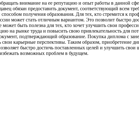
бращать внимание на ее репутацию и опыт работы в данной сфер
одавец обязан предоставить документ, соответствующий всем тре
 способом получения образования. Для тех, кто стремится к про
оссии может стать отличным вариантом. Это позволит быстро до
же может быть полезна для тех, кто хочет улучшить свои профес
ию на рынке труда и повысить свою привлекательность для пот
документ, подтверждающий образование. Покупка диплома с зане
ь свои карьерные перспективы. Таким образом, приобретение ди
озволяет быстро достичь поставленных целей и улучшить свои 
избежать возможных проблем в будущем.