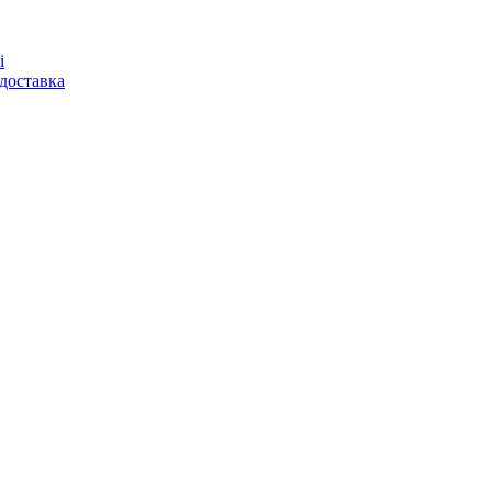
і
доставка