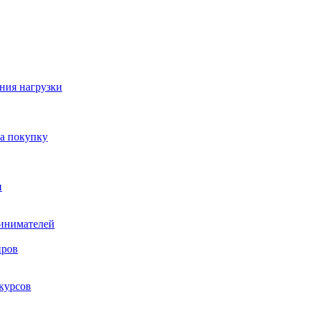
ния нагрузки
на покупку
и
ринимателей
нров
курсов