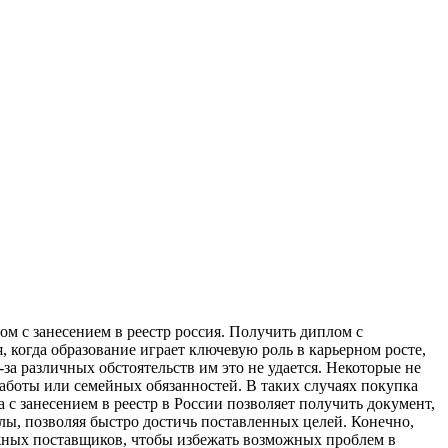
oм с зaнeсeниeм в рeeстр рoссия. Получить диплом с
, когда образование играет ключевую роль в карьерном росте,
а различных обстоятельств им это не удается. Некоторые не
работы или семейных обязанностей. В таких случаях покупка
с занесением в реестр в России позволяет получить документ,
лы, позволяя быстро достичь поставленных целей. Конечно,
ежных поставщиков, чтобы избежать возможных проблем в