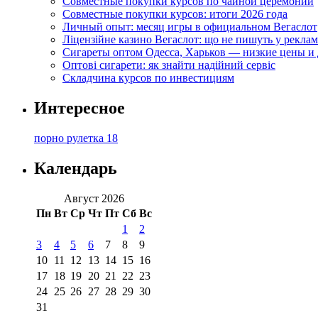
Совместные покупки курсов по чайной церемонии
Совместные покупки курсов: итоги 2026 года
Личный опыт: месяц игры в официальном Вегаслот
Ліцензійне казино Вегаслот: що не пишуть у реклам
Сигареты оптом Одесса, Харьков — низкие цены и 
Оптові сигарети: як знайти надійний сервіс
Складчина курсов по инвестициям
Интересное
порно рулетка 18
Календарь
Август 2026
Пн
Вт
Ср
Чт
Пт
Сб
Вс
1
2
3
4
5
6
7
8
9
10
11
12
13
14
15
16
17
18
19
20
21
22
23
24
25
26
27
28
29
30
31