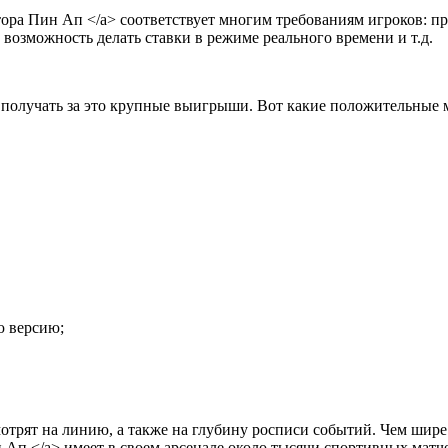
нтора Пин Ап </a> соответствует многим требованиям игроков: п
возможность делать ставки в режиме реального времени и т.д.
 и получать за это крупные выигрыши. Вот какие положительные
ю версию;
отрят на линию, а также на глубину росписи событий. Чем шир
н Ап </a> имеет в своем арсенале около тысячи спортивных матч