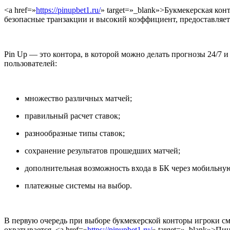
<a href=»
https://pinupbet1.ru/
» target=»_blank»>Букмекерская ко
безопасные транзакции и высокий коэффициент, предоставляет 
Pin Up — это контора, в которой можно делать прогнозы 24/7
пользователей:
множество различных матчей;
правильный расчет ставок;
разнообразные типы ставок;
сохранение результатов прошедших матчей;
дополнительная возможность входа в БК через мобильну
платежные системы на выбор.
В первую очередь при выборе букмекерской конторы игроки см
охватывается. <a href=»
https://pinupbet1.ru/
» target=»_blank»>Пи