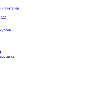
ринимателей
нров
курсов
і
доставка