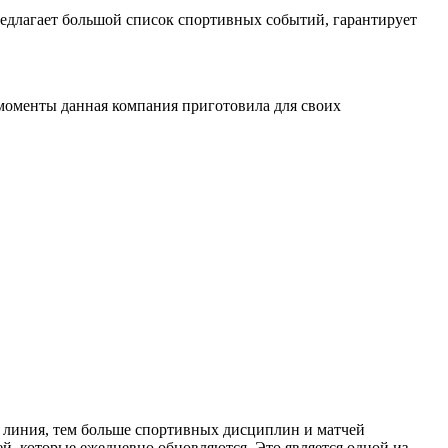
редлагает большой список спортивных событий, гарантирует
 моменты данная компания приготовила для своих
е линия, тем больше спортивных дисциплин и матчей
ей, которые ежедневно обновляются. Это является одной из