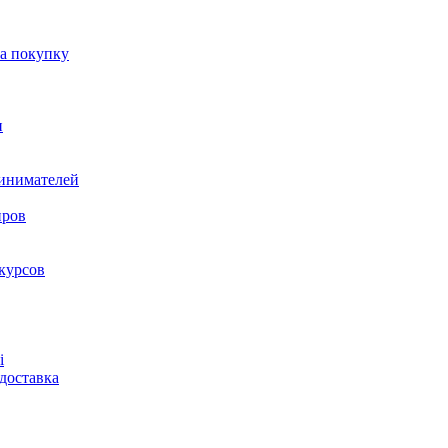
на покупку
и
ринимателей
нров
курсов
і
доставка