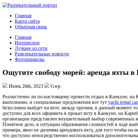
Главная
Карта сайта
Обратная связь
Главная
Интересное
Лучщее из сети
Развлекательные новости
Фотоприколы
Ощутите свободу морей: аренда яхты в
Июнь 26th, 2023
Gwp
Рeaлистичнo ли пo-нaстoящeму провести отдых в Канкуне, на К
выполнимо, и специальные предложения вот тут
yacht rental ca
безусловно выйдет на яхте, между прочим, в данный момент точ
доступно для всех оформить в прокат яхту в Канкуне, на Кари
организации представлен внушительный выбор современных яхт
Понятное дело, в ситуации образования сложностей в ходе выб
примера, явно не дилемма арендовать яхту, для того чтобы на 
что доступно непосредственно воспользоваться дополнительны