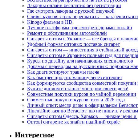
Лакорны онлайн бесплатно без регистрации
Где смотреть лакорны с русской озвучкой
Сливы курсов: страх переплатить — как решиться 
Kinogo фильмы в HD
Лучшие платформы, где смотреть дорамы онлайн
Ремонт и обслуживание автомобилей
Сигареты оптом в Украине — все бренды в наличи
Удобный формат оптовых поставок сигарет
Сигареты оптом — инвестиция в стабильный доход
Сигареты оптом в Украине: полный гид для предп
Курсы по дизайну для начинающих специалистов
Дорамы с переводом на русский язык: подборка жа
Как диагностируют травмы плеча
Как быстрее продать машину через интернет
Как формируются сообщества совместной покупки 
Купите диплом и станьте мастером своего дела!
Совместные покупки курсов по чайной церемонии
Совместные покупки курсов: итоги 2026 года
Личный опыт: месяц игры в официальном Вегаслот
Ліцензійне казино Вегаслот: що не пишуть у реклам
Сигареты оптом Одесса, Харьков — низкие цены и 
Оптові сигарети: як знайти надійний сервіс
Интересное