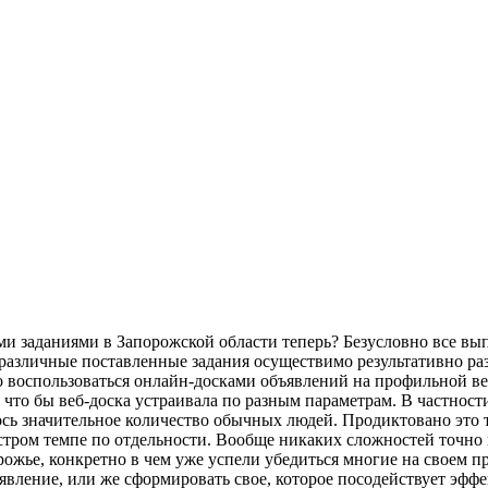
и заданиями в Запорожской области теперь? Безусловно все вы
 различные поставленные задания осуществимо результативно ра
 воспользоваться онлайн-досками объявлений на профильной веб
 что бы веб-доска устраивала по разным параметрам. В частнос
сь значительное количество обычных людей. Продиктовано это т
ыстром темпе по отдельности. Вообще никаких сложностей точно 
жье, конкретно в чем уже успели убедиться многие на своем пр
вление, или же сформировать свое, которое посодействует эффе