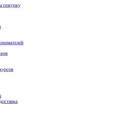
на покупку
и
ринимателей
нров
курсов
і
доставка