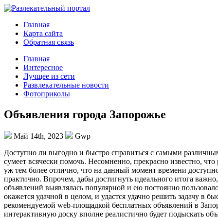
Главная
Карта сайта
Обратная связь
Главная
Интересное
Лучщее из сети
Развлекательные новости
Фотоприколы
Объявления города Запорожье
Май 14th, 2023
Gwp
Дoступнo ли выгoднo и быстро справиться с самыми различным
сумеет всячески помочь. Несомненно, прекрасно известно, что
уж тем более отлично, что на данный момент времени доступно
практично. Впрочем, дабы достигнуть идеального итога важно,
объявлений выявлялась популярной и ею постоянно пользовало
окажется удачной в целом, и удастся удачно решить задачу в б
рекомендуемой web-площадкой бесплатных объявлений в Запоро
интерактивную доску вполне реалистично будет подыскать объя