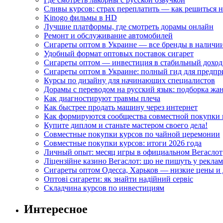
Сливы курсов: страх переплатить — как решиться 
Kinogo фильмы в HD
Лучшие платформы, где смотреть дорамы онлайн
Ремонт и обслуживание автомобилей
Сигареты оптом в Украине — все бренды в наличи
Удобный формат оптовых поставок сигарет
Сигареты оптом — инвестиция в стабильный доход
Сигареты оптом в Украине: полный гид для предп
Курсы по дизайну для начинающих специалистов
Дорамы с переводом на русский язык: подборка жа
Как диагностируют травмы плеча
Как быстрее продать машину через интернет
Как формируются сообщества совместной покупки 
Купите диплом и станьте мастером своего дела!
Совместные покупки курсов по чайной церемонии
Совместные покупки курсов: итоги 2026 года
Личный опыт: месяц игры в официальном Вегаслот
Ліцензійне казино Вегаслот: що не пишуть у реклам
Сигареты оптом Одесса, Харьков — низкие цены и 
Оптові сигарети: як знайти надійний сервіс
Складчина курсов по инвестициям
Интересное