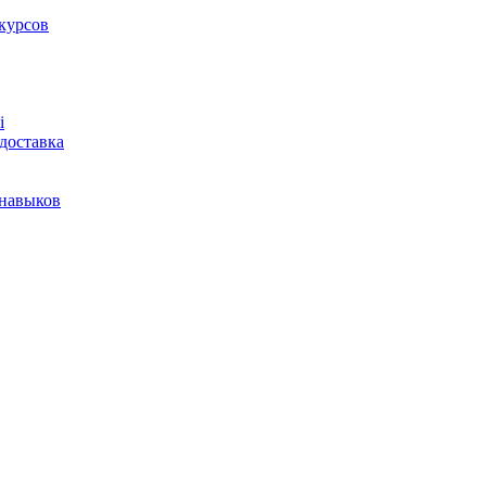
курсов
і
доставка
 навыков