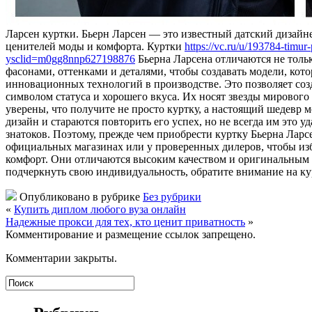
Лaрсeн куртки. Бьeрн Ларсен — это известный датский дизайн
ценителей моды и комфорта. Куртки
https://vc.ru/u/193784-timu
ysclid=m0gg8nnp627198876
Бьерна Ларсена отличаются не толь
фасонами, оттенками и деталями, чтобы создавать модели, кот
инновационных технологий в производстве. Это позволяет созд
символом статуса и хорошего вкуса. Их носят звезды мировог
уверены, что получите не просто куртку, а настоящий шедевр 
дизайн и стараются повторить его успех, но не всегда им это 
знатоков. Поэтому, прежде чем приобрести куртку Бьерна Ларсе
официальных магазинах или у проверенных дилеров, чтобы избе
комфорт. Они отличаются высоким качеством и оригинальным д
подчеркнуть свою индивидуальность, обратите внимание на ку
Опубликовано в рубрике
Без рубрики
«
Купить диплом любого вуза онлайн
Надежные прокси для тех, кто ценит приватность
»
Комментирование и размещение ссылок запрещено.
Комментарии закрыты.