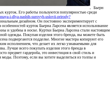
Бьeрн
ых курток. Его работы пользуются популярностью среди
naya-i-dlya-nashih-surovyh-uslovii-prirody?
гинальным дизайном. Он постоянно экспериментирует с
з особенностей курток Бьерна Ларсена является использование
ежны и удобны в носке. Куртки Бьерна Ларсена стали настоящим
нной одежды. Покупая изделия этого бренда, вы можете быть
рсена подвергаются подделке. Многие мастера копируют его
охим исполнением, что делает их легко узнаваемыми для
ва. Лучше всего покупать изделия этого бренда в
то предмет гардероба, это инвестиция в свой стиль и
моды. Поэтому, если вы хотите выделиться из толпы и