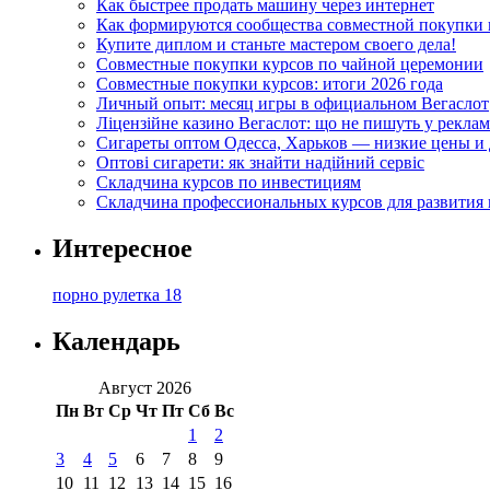
Как быстрее продать машину через интернет
Как формируются сообщества совместной покупки 
Купите диплом и станьте мастером своего дела!
Совместные покупки курсов по чайной церемонии
Совместные покупки курсов: итоги 2026 года
Личный опыт: месяц игры в официальном Вегаслот
Ліцензійне казино Вегаслот: що не пишуть у реклам
Сигареты оптом Одесса, Харьков — низкие цены и 
Оптові сигарети: як знайти надійний сервіс
Складчина курсов по инвестициям
Складчина профессиональных курсов для развития
Интересное
порно рулетка 18
Календарь
Август 2026
Пн
Вт
Ср
Чт
Пт
Сб
Вс
1
2
3
4
5
6
7
8
9
10
11
12
13
14
15
16