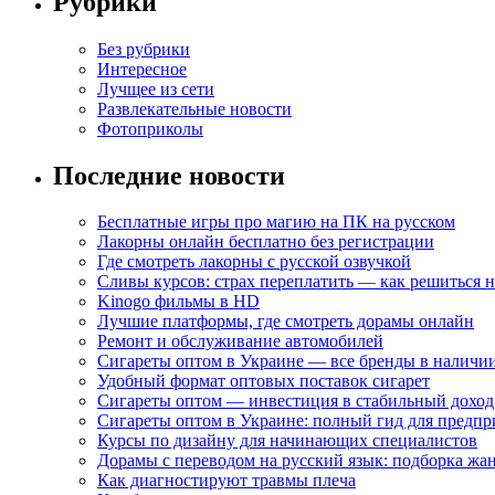
Рубрики
Без рубрики
Интересное
Лучщее из сети
Развлекательные новости
Фотоприколы
Последние новости
Бесплатные игры про магию на ПК на русском
Лакорны онлайн бесплатно без регистрации
Где смотреть лакорны с русской озвучкой
Сливы курсов: страх переплатить — как решиться 
Kinogo фильмы в HD
Лучшие платформы, где смотреть дорамы онлайн
Ремонт и обслуживание автомобилей
Сигареты оптом в Украине — все бренды в наличи
Удобный формат оптовых поставок сигарет
Сигареты оптом — инвестиция в стабильный доход
Сигареты оптом в Украине: полный гид для предп
Курсы по дизайну для начинающих специалистов
Дорамы с переводом на русский язык: подборка жа
Как диагностируют травмы плеча