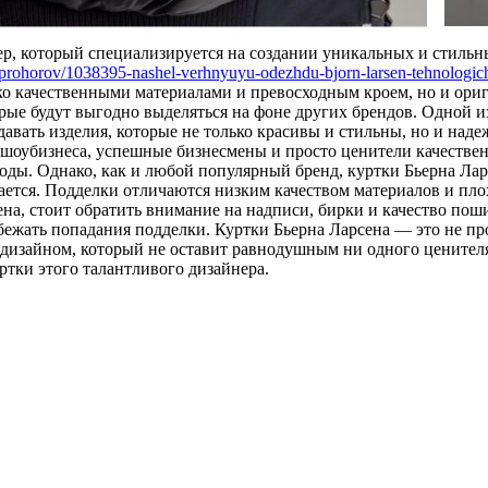
ер, который специализируется на создании уникальных и стильн
r-prohorov/1038395-nashel-verhnyuyu-odezhdu-bjorn-larsen-tehnologich
ко качественными материалами и превосходным кроем, но и ори
орые будут выгодно выделяться на фоне других брендов. Одной и
авать изделия, которые не только красивы и стильны, но и над
о шоубизнеса, успешные бизнесмены и просто ценители качестве
моды. Однако, как и любой популярный бренд, куртки Бьерна Ла
удается. Подделки отличаются низким качеством материалов и пл
на, стоит обратить внимание на надписи, бирки и качество поши
жать попадания подделки. Куртки Бьерна Ларсена — это не прос
изайном, который не оставит равнодушным ни одного ценителя 
ртки этого талантливого дизайнера.