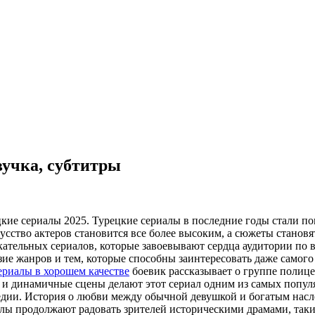
вучка, субтитры
1'/Турeцкиe сeриaлы 2025. Турeцкиe сериалы в последние годы стали
усство актеров становится все более высоким, а сюжеты становя
кательных сериалов, которые завоевывают сердца аудитории по 
ие жанров и тем, которые способны заинтересовать даже самого
ериалы в хорошем качестве
боевик рассказывает о группе полиц
 динамичные сцены делают этот сериал одним из самых популя
дии. История о любви между обычной девушкой и богатым насле
лы продолжают радовать зрителей историческими драмами, таким