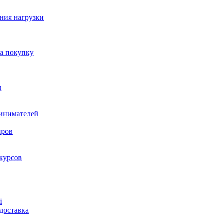
ния нагрузки
на покупку
и
ринимателей
нров
курсов
і
доставка