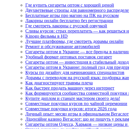
Где купить сигареты оптом с хорошей ценой
Двухветвевые стропы для равномерного распределе
Бесплатные игры про магию на ПК на русском
Лакорны онлайн бесплатно без регистрации
Где смотреть лакорны с русской озвучкой
Сливы курсов: страх переплатить — как решиться 
Kinogo фильмы в HD
Лучшие платформы, где смотреть дорамы онлайн
Ремонт и обслуживание автомобилей
Сигареты оптом в Украине — все бренды в наличи
Удобный формат оптовых поставок сигарет
Сигареты оптом — инвестиция в стабильный доход
Сигареты оптом в Украине: полный гид для предп
Курсы по дизайну для начинающих специалистов
Дорамы с переводом на русский язык: подборка жа
Как диагностируют травмы плеча
Как быстрее продать машину через интернет
Как формируются сообщества совместной покупки 
Купите диплом и станьте мастером своего дела!
Совместные покупки курсов по чайной церемонии
Совместные покупки курсов: итоги 2026 года
Личный опыт: месяц игры в официальном Вегаслот
Ліцензійне казино Вегаслот: що не пишуть у реклам
Сигареты оптом Одесса, Харьков — низкие цены и 