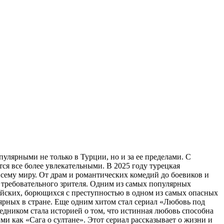
 популярными не только в Турции, но и за ее пределами. С
тся все более увлекательными. В 2025 году турецкая
всему миру. От драм и романтических комедий до боевиков и
 требовательного зрителя. Одним из самых популярных
ейских, борющихся с преступностью в одном из самых опасных
рных в стране. Еще одним хитом стал сериал «Любовь под
дником стала историей о том, что истинная любовь способна
и как «Сага о султане». Этот сериал рассказывает о жизни и