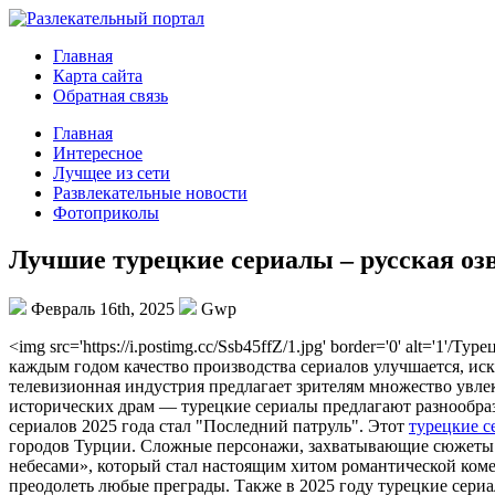
Главная
Карта сайта
Обратная связь
Главная
Интересное
Лучщее из сети
Развлекательные новости
Фотоприколы
Лучшие турецкие сериалы – русская оз
Февраль 16th, 2025
Gwp
<img src='https://i.postimg.cc/Ssb45ffZ/1.jpg' border='0' alt='
каждым годом качество производства сериалов улучшается, иск
телевизионная индустрия предлагает зрителям множество увле
исторических драм — турецкие сериалы предлагают разнообраз
сериалов 2025 года стал "Последний патруль". Этот
турецкие с
городов Турции. Сложные персонажи, захватывающие сюжеты и
небесами», который стал настоящим хитом романтической коме
преодолеть любые преграды. Также в 2025 году турецкие сериа