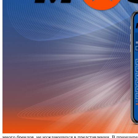
много брендов, не нуждающихся в представлении. В принципе,