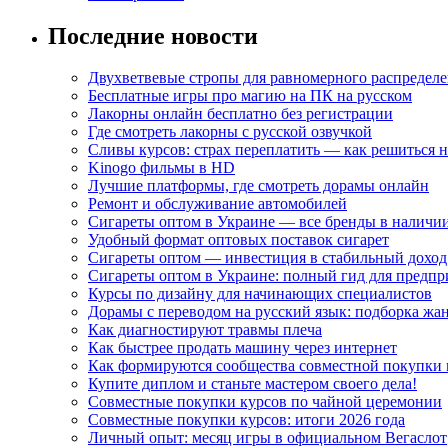
Последние новости
Двухветвевые стропы для равномерного распределе
Бесплатные игры про магию на ПК на русском
Лакорны онлайн бесплатно без регистрации
Где смотреть лакорны с русской озвучкой
Сливы курсов: страх переплатить — как решиться 
Kinogo фильмы в HD
Лучшие платформы, где смотреть дорамы онлайн
Ремонт и обслуживание автомобилей
Сигареты оптом в Украине — все бренды в наличи
Удобный формат оптовых поставок сигарет
Сигареты оптом — инвестиция в стабильный доход
Сигареты оптом в Украине: полный гид для предп
Курсы по дизайну для начинающих специалистов
Дорамы с переводом на русский язык: подборка жа
Как диагностируют травмы плеча
Как быстрее продать машину через интернет
Как формируются сообщества совместной покупки 
Купите диплом и станьте мастером своего дела!
Совместные покупки курсов по чайной церемонии
Совместные покупки курсов: итоги 2026 года
Личный опыт: месяц игры в официальном Вегаслот