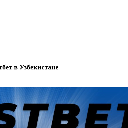
бет в Узбекистане