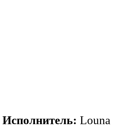
Испoлнитeль:
Louna