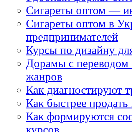
Сигареты оптом — ин
Сигареты оптом в Ук
предпринимателей
Курсы по дизайну дл
Дорамы с переводом 
жанров
Как диагностируют т
Как быстрее продать
Как формируются со
курсов