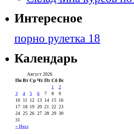
Интересное
порно рулетка 18
Календарь
Август 2026
Пн
Вт
Ср
Чт
Пт
Сб
Вс
1
2
3
4
5
6
7
8
9
10
11
12
13
14
15
16
17
18
19
20
21
22
23
24
25
26
27
28
29
30
31
« Июл