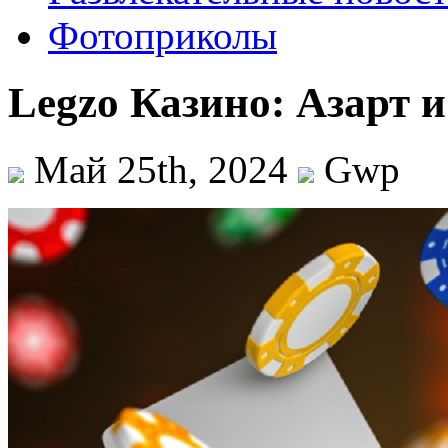
Фотоприколы
Legzo Казино: Азарт
Май 25th, 2024
Gwp