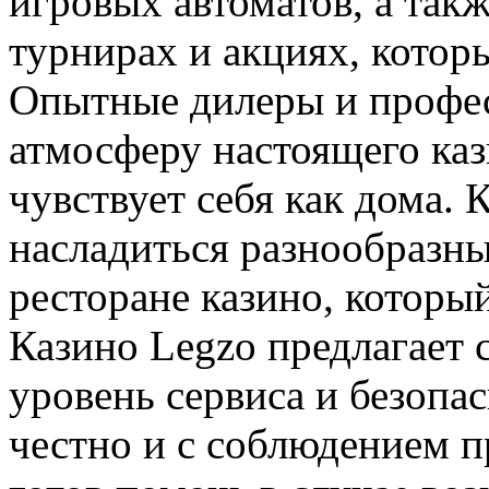
игровых автоматов, а так
турнирах и акциях, котор
Опытные дилеры и профес
атмосферу настоящего каз
чувствует себя как дома. 
насладиться разнообразны
ресторане казино, которы
Казино Legzo предлагает
уровень сервиса и безопа
честно и с соблюдением пр