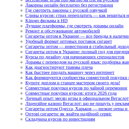
Лакорны онлайн бесплатно без регистрации
Где смотреть лакорны с русской озвучкой
Сливы курсов: страх переплатить — как решиться 
Kinogo фильмы в HD
Лучшие платформы, где смотреть дорамы онлайн
Ремонт и обслуживание автомобилей
Сигареты оптом в Украине — все бренды в наличи
Удобный формат оптовых поставок сигарет
Сигареты оптом — инвестиция в стабильный доход
Сигареты оптом в Украине: полный гид для предп
Курсы по дизайну для начинающих специалистов
Дорамы с переводом на русский язык: подборка жа
Как диагностируют травмы плеча
Как быстрее продать машину через интернет
Как формируются сообщества совместной покупки 
Купите диплом и станьте мастером своего дела!
Совместные покупки курсов по чайной церемонии
Совместные покупки курсов: итоги 2026 года
Личный опыт: месяц игры в официальном Вегаслот
Ліцензійне казино Вегаслот: що не пишуть у реклам
Сигареты оптом Одесса, Харьков — низкие цены и 
Оптові сигарети: як знайти надійний сервіс
Складчина курсов по инвестициям