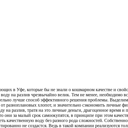
ющих в Уфе, которые бы не знали о кошмарном качестве и свойс
 воду на разлив чрезвычайно велик. Тем не менее, необходимо 
чительно лучше способ эффективного решения проблемы. Выделим,
от разноплановых хлопот, и значительно сэкономить личные фина
оду на разлив, тратя на это личные деньги, драгоценное время 
то они за малый срок самоокупятся, в принципе при этом качес
еть качественную воду без разного рода сложностей. Собственн
рованно не создастся. Ведь в такой компании реализуются толь