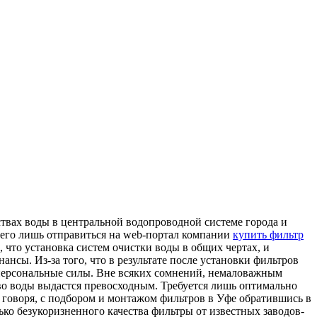
твах воды в центральной водопроводной системе города и
всего лишь отправиться на web-портал компании
купить фильтр
 что установка систем очистки воды в общих чертах, и
нсы. Из-за того, что в результате после установки фильтров
и персональные силы. Вне всяких сомнений, немаловажным
тво воды выдастся превосходным. Требуется лишь оптимально
о говоря, с подбором и монтажом фильтров в Уфе обратившись в
ко безукоризненного качества фильтры от известных заводов-