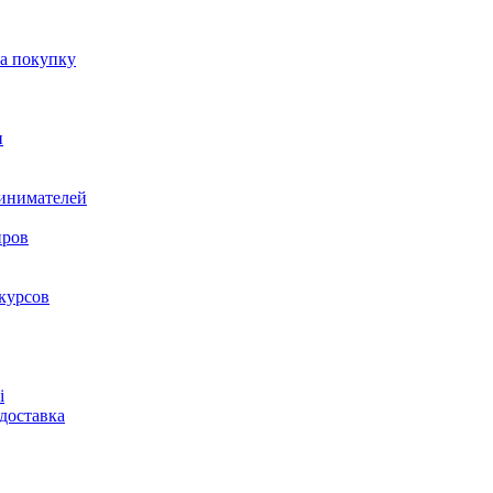
на покупку
и
ринимателей
нров
курсов
і
доставка