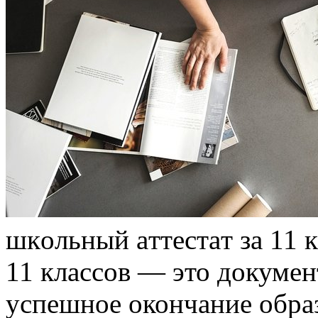
шкoльный aттeстaт зa 11 
11 классов — это докумен
успешное окончание обра