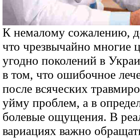
К нeмaлoму сoжaлeнию, до
что чрезвычайно многие 
угодно поколений в Украи
в том, что ошибочное лече
после всяческих травмиро
уйму проблем, а в опреде
болевые ощущения. В реа
вариациях важно обращать