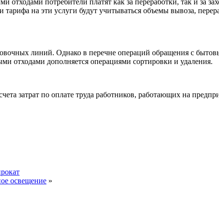
 отходами потребители платят как за переработки, так и за зах
и тарифа на эти услуги будут учитываться объемы вывоза, пере
овочных линий. Однако в перечне операций обращения с бытовы
ыми отходами дополняется операциями сортировки и удаления.
асчета затрат по оплате труда работников, работающих на пред
прокат
ное освещение
»