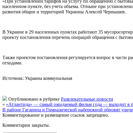
«При установлении тарифов на услугу по обращению с бытовыми
населенном пункте, без учета объема. Отныне при установлени
развития общин и территорий Украины Алексей Чернышев.
В Украине в 29 населенных пунктах работают 35 мусоросортир
проекту постановления перечень операций обращения с бытов
Также проектом постановления регулируется вопрос в части р
отходами.
Источник: Украина коммунальная
Опубликовано в рубрике
Развлекательные новости
«
«Атлантида» — самый ожидаемый фильм года — выходит в 
В районе Гагарина и Гимназической набережной обновят улич
Комментирование и размещение ссылок запрещено.
Комментарии закрыты.