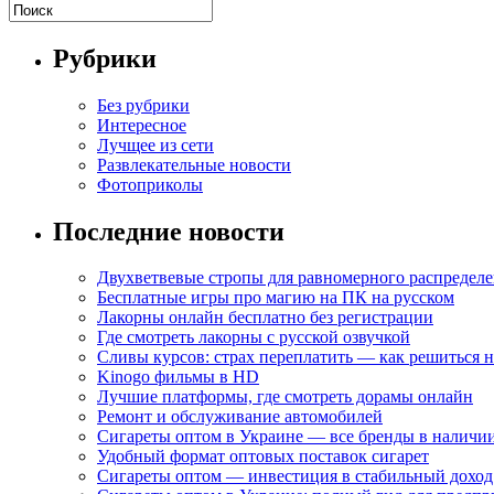
Рубрики
Без рубрики
Интересное
Лучщее из сети
Развлекательные новости
Фотоприколы
Последние новости
Двухветвевые стропы для равномерного распределе
Бесплатные игры про магию на ПК на русском
Лакорны онлайн бесплатно без регистрации
Где смотреть лакорны с русской озвучкой
Сливы курсов: страх переплатить — как решиться 
Kinogo фильмы в HD
Лучшие платформы, где смотреть дорамы онлайн
Ремонт и обслуживание автомобилей
Сигареты оптом в Украине — все бренды в наличи
Удобный формат оптовых поставок сигарет
Сигареты оптом — инвестиция в стабильный доход