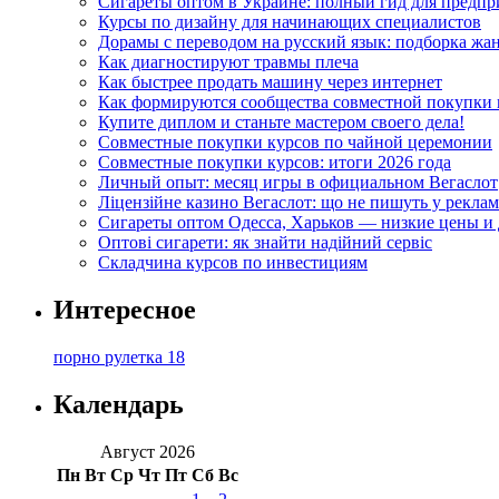
Сигареты оптом в Украине: полный гид для предп
Курсы по дизайну для начинающих специалистов
Дорамы с переводом на русский язык: подборка жа
Как диагностируют травмы плеча
Как быстрее продать машину через интернет
Как формируются сообщества совместной покупки 
Купите диплом и станьте мастером своего дела!
Совместные покупки курсов по чайной церемонии
Совместные покупки курсов: итоги 2026 года
Личный опыт: месяц игры в официальном Вегаслот
Ліцензійне казино Вегаслот: що не пишуть у реклам
Сигареты оптом Одесса, Харьков — низкие цены и 
Оптові сигарети: як знайти надійний сервіс
Складчина курсов по инвестициям
Интересное
порно рулетка 18
Календарь
Август 2026
Пн
Вт
Ср
Чт
Пт
Сб
Вс