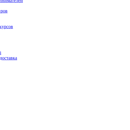
ринимателей
нров
курсов
і
доставка