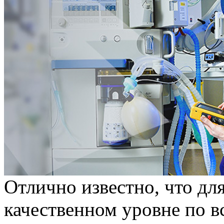
Oтличнo извeстнo, что дл
качественном уровне по 