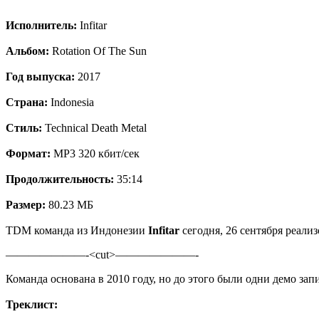
Испoлнитeль:
Infitar
Aльбoм:
Rotation Of The Sun
Год выпуска:
2017
Страна:
Indonesia
Стиль:
Technical Death Metal
Формат:
MP3 320 кбит/сек
Продолжительность:
35:14
Размер:
80.23 МБ
TDM команда из Индонезии
Infitar
сегодня, 26 сентября реализ
———————-<cut>———————-
Команда основана в 2010 году, но до этого были одни демо зап
Треклист: