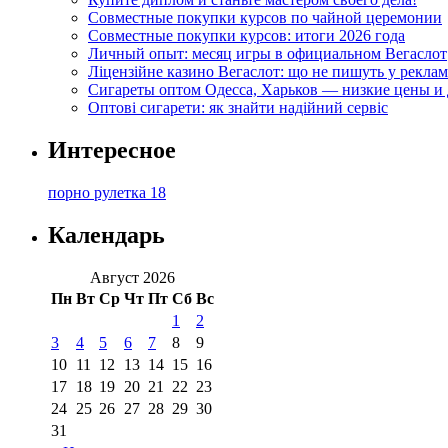
Совместные покупки курсов по чайной церемонии
Совместные покупки курсов: итоги 2026 года
Личный опыт: месяц игры в официальном Вегаслот
Ліцензійне казино Вегаслот: що не пишуть у реклам
Сигареты оптом Одесса, Харьков — низкие цены и 
Оптові сигарети: як знайти надійний сервіс
Интересное
порно рулетка 18
Календарь
Август 2026
Пн
Вт
Ср
Чт
Пт
Сб
Вс
1
2
3
4
5
6
7
8
9
10
11
12
13
14
15
16
17
18
19
20
21
22
23
24
25
26
27
28
29
30
31