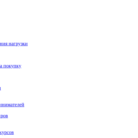
ния нагрузки
на покупку
и
ринимателей
нров
курсов