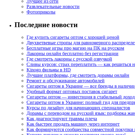
Лучщее из сети
Развлекательные новости
Фотоприколы
Последние новости
Где купить сигареты оптом с хорошей ценой
Двухветвевые стропы для равномерного распределе
Бесплатные игры про магию на ПК на русском
Лакорны онлайн бесплатно без регистрации
Где смотреть лакорны с русской озвучкой
Сливы курсов: страх переплатить — как решиться 
Kinogo фильмы в HD
Лучшие платформы, где смотреть дорамы онлайн
Ремонт и обслуживание автомобилей
Сигареты оптом в Украине — все бренды в наличи
Удобный формат оптовых поставок сигарет
Сигареты оптом — инвестиция в стабильный доход
Сигареты оптом в Украине: полный гид для предп
Курсы по дизайну для начинающих специалистов
Дорамы с переводом на русский язык: подборка жа
Как диагностируют травмы плеча
Как быстрее продать машину через интернет
Как формируются сообщества совместной покупки 
Купите диплом и станьте мастером своего дела!