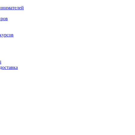
ринимателей
нров
курсов
і
доставка