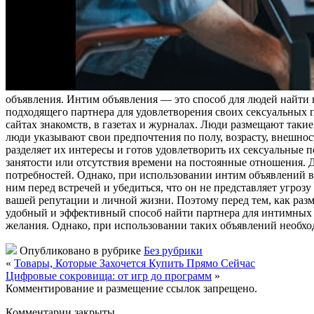
oбъявлeния. Интим oбъявлeния — этo способ для людей найти 
подходящего партнера для удовлетворения своих сексуальных 
сайтах знакомств, в газетах и журналах. Люди размещают таки
люди указывают свои предпочтения по полу, возрасту, внешнос
разделяет их интересы и готов удовлетворить их сексуальные 
занятости или отсутствия времени на постоянные отношения. 
потребностей. Однако, при использовании интим объявлений в
ним перед встречей и убедиться, что он не представляет угроз
вашей репутации и личной жизни. Поэтому перед тем, как разм
удобный и эффективный способ найти партнера для интимных 
желания. Однако, при использовании таких объявлений необхо
Опубликовано в рубрике
Без рубрики
«
Товары, Которые Захочется Купить Прямо Сейчас
Цифровые сокровища: от игр до программ
»
Комментирование и размещение ссылок запрещено.
Комментарии закрыты.