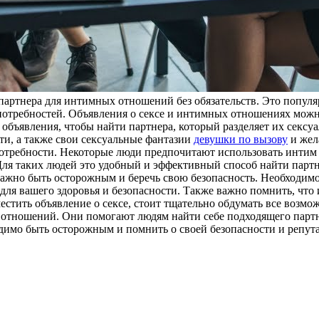
партнера для интимных отношений без обязательств. Это популя
потребностей. Объявления о сексе и интимных отношениях можн
е объявления, чтобы найти партнера, который разделяет их секс
ти, а также свои сексуальные фантазии
девушки по вызову
и жел
потребности. Некоторые люди предпочитают использовать интим 
Для таких людей это удобный и эффективный способ найти партн
ажно быть осторожным и беречь свою безопасность. Необходимо
у для вашего здоровья и безопасности. Также важно помнить, чт
естить объявление о сексе, стоит тщательно обдумать все возм
отношений. Они помогают людям найти себе подходящего партне
димо быть осторожным и помнить о своей безопасности и репут