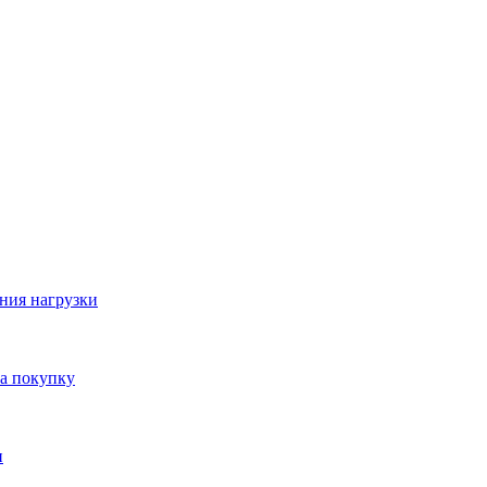
ния нагрузки
на покупку
и