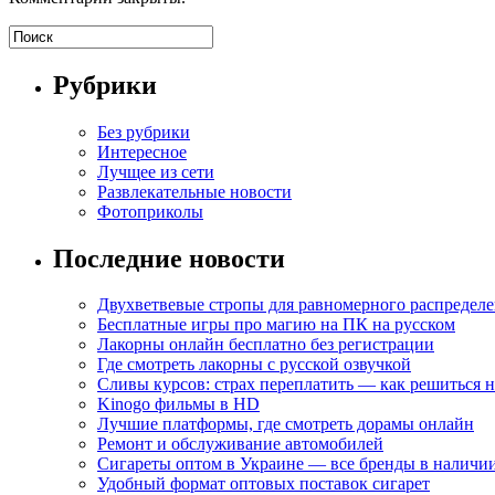
Рубрики
Без рубрики
Интересное
Лучщее из сети
Развлекательные новости
Фотоприколы
Последние новости
Двухветвевые стропы для равномерного распределе
Бесплатные игры про магию на ПК на русском
Лакорны онлайн бесплатно без регистрации
Где смотреть лакорны с русской озвучкой
Сливы курсов: страх переплатить — как решиться 
Kinogo фильмы в HD
Лучшие платформы, где смотреть дорамы онлайн
Ремонт и обслуживание автомобилей
Сигареты оптом в Украине — все бренды в наличи
Удобный формат оптовых поставок сигарет