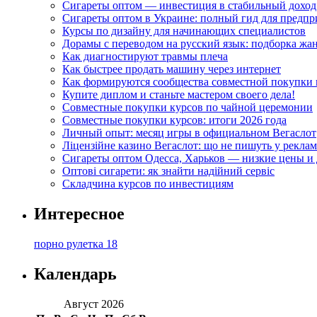
Сигареты оптом — инвестиция в стабильный доход
Сигареты оптом в Украине: полный гид для предп
Курсы по дизайну для начинающих специалистов
Дорамы с переводом на русский язык: подборка жа
Как диагностируют травмы плеча
Как быстрее продать машину через интернет
Как формируются сообщества совместной покупки 
Купите диплом и станьте мастером своего дела!
Совместные покупки курсов по чайной церемонии
Совместные покупки курсов: итоги 2026 года
Личный опыт: месяц игры в официальном Вегаслот
Ліцензійне казино Вегаслот: що не пишуть у реклам
Сигареты оптом Одесса, Харьков — низкие цены и 
Оптові сигарети: як знайти надійний сервіс
Складчина курсов по инвестициям
Интересное
порно рулетка 18
Календарь
Август 2026