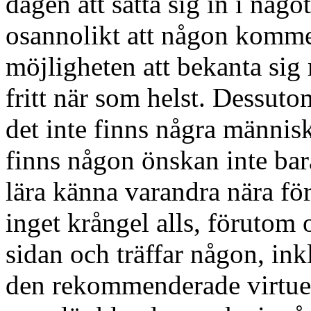
dagen att sätta sig in i något
osannolikt att någon komme
möjligheten att bekanta s
fritt när som helst. Dessutom
det inte finns några människ
finns någon önskan inte bara
lära känna varandra nära för
inget krångel alls, förutom
sidan och träffar någon, inkl
den rekommenderade virtuel