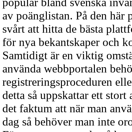
populär bland svenska invån
av poänglistan. På den här p
svårt att hitta de bästa plat
för nya bekantskaper och k
Samtidigt är en viktig omstä
använda webbportalen behö
registreringsproceduren elle
detta så uppskattar ett stort
det faktum att när man anv
dag så behöver man inte oroa