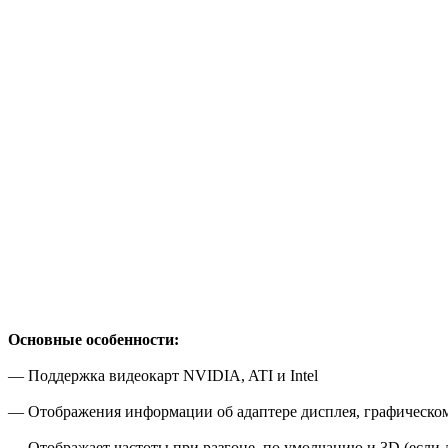
Основные особенности:
— Поддержка видеокарт NVIDIA, ATI и Intel
— Отображения информации об адаптере дисплея, графическом
— Отображает частоты при разгоне, по умолчанию и 3D (если 