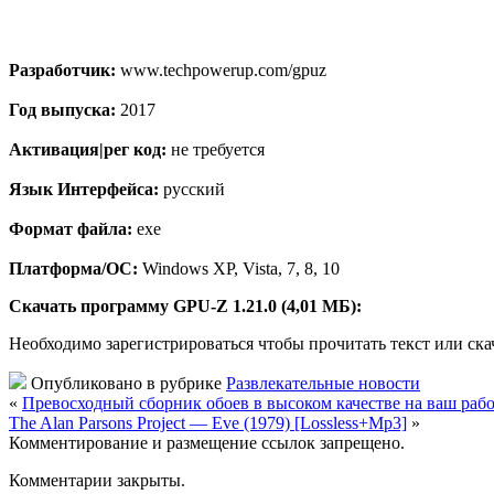
Разработчик:
www.techpowerup.com/gpuz
Год выпуска:
2017
Активация|рег код:
не требуется
Язык Интерфейса:
русский
Формат файла:
exe
Платформа/ОС:
Windows XP, Vista, 7, 8, 10
Скачать программу GPU-Z 1.21.0 (4,01 МБ):
Необходимо зарегистрироваться чтобы прочитать текст или ск
Опубликовано в рубрике
Развлекательные новости
«
Превосходный сборник обоев в высоком качестве на ваш рабо
The Alan Parsons Project — Eve (1979) [Lossless+Mp3]
»
Комментирование и размещение ссылок запрещено.
Комментарии закрыты.