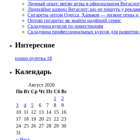
Личный опыт: месяц игры в официальном Вегаслот
Ліцензійне казино Вегаслот: що не пишуть у реклам
Сигареты оптом Одесса, Харьков — низкие цены и 
Оптові сигарети: як знайти надійний сервіс
Складчина курсов по инвестициям
Складчина профессиональных курсов для развития
Интересное
порно рулетка 18
Календарь
Август 2026
Пн
Вт
Ср
Чт
Пт
Сб
Вс
1
2
3
4
5
6
7
8
9
10
11
12
13
14
15
16
17
18
19
20
21
22
23
24
25
26
27
28
29
30
31
« Июл