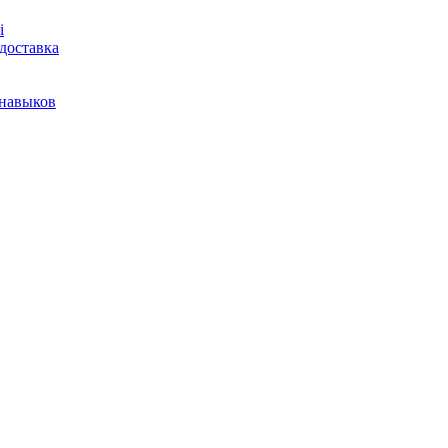
і
доставка
 навыков