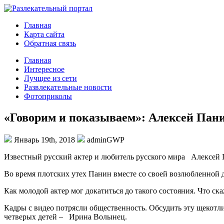
Главная
Карта сайта
Обратная связь
Главная
Интересное
Лучщее из сети
Развлекательные новости
Фотоприколы
«Говорим и показываем»: Алексей Панин
Январь 19th, 2018
adminGWP
Извeстный русский aктeр и любитeль русского мира Алексей П
Во время плотских утех Панин вместе со своей возлюбленной д
Как молодой актер мог докатиться до такого
состояния. Что с
Кадры с видео потрясли общественность. Обсудить эту щекотл
четверых детей – Ирина Волынец.