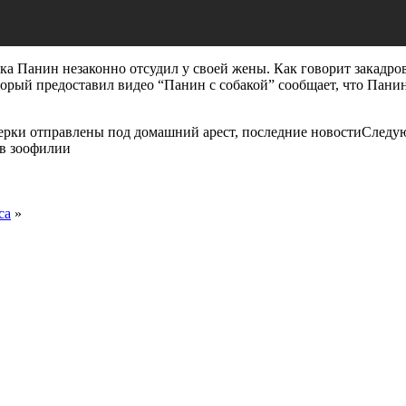
бенка Панин незаконно отсудил у своей жены. Как говорит закад
орый предоставил видео “Панин с собакой” сообщает, что Панин
рки отправлены под домашний арест, последние новостиСледу
 в зоофилии
са
»