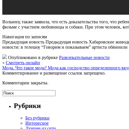
Волынец также заявила, что есть доказательства того, что ре
фильме с участием любовницы и собаки. При этом человек, кот
Навигация по записям
Предыдущая новость Предыдущая новость Хабаровские живоде
новости: в телешоу “Говорим и показываем” артиста обвинили
Опубликовано в рубрике
Развлекательные новости
«
Cмотреть онлайн
Мода. Что такое мода? Мода как господство определенного вку
Комментирование и размещение ссылок запрещено.
Комментарии закрыты.
Рубрики
Без рубрики
Интересное
Лучщее из сети