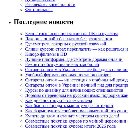
Развлекательные новости
Фотоприколы
Последние новости
Бесплатные игры про магию на ПК на русском
Лакорны онлайн бесплатно без регистрации
Где смотреть лакорны с русской озвучкой
Сливы курсов: страх переплатить — как решиться 
Kinogo фильмы в HD
Лучшие платформы, где смотреть дорамы онлайн
Ремонт и обслуживание автомобилей
Сигареты оптом в Украине — все бренды в наличи
Удобный формат оптовых поставок сигарет
Сигареты оптом — инвестиция в стабильный доход
Сигареты оптом в Украине: полный гид для предп
Курсы по дизайну для начинающих специалистов
Дорамы с переводом на русский язык: подборка жа
Как диагностируют травмы плеча
Как быстрее продать машину через интернет
Как формируются сообщества совместной покупки 
Купите диплом и станьте мастером своего дела!
Совместные покупки курсов по чайной церемонии
Совместные покупки курсов: итоги 2026 года