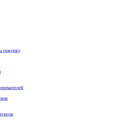
на покупку
и
ринимателей
нров
курсов