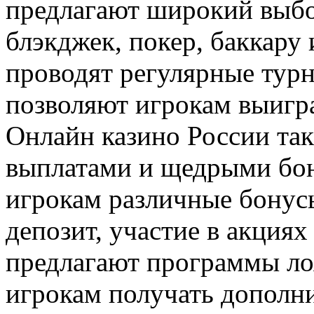
предлагают широкий выбор
блэкджек, покер, баккару
проводят регулярные турн
позволяют игрокам выигр
Онлайн казино России та
выплатами и щедрыми бон
игрокам различные бонус
депозит, участие в акциях
предлагают программы ло
игрокам получать дополн