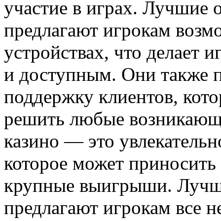
участие в играх. Лучшие 
предлагают игрокам возм
устройствах, что делает 
и доступным. Они также 
поддержку клиентов, кото
решить любые возникающи
казино — это увлекатель
которое может приносить 
крупные выигрыши. Лучш
предлагают игрокам все н