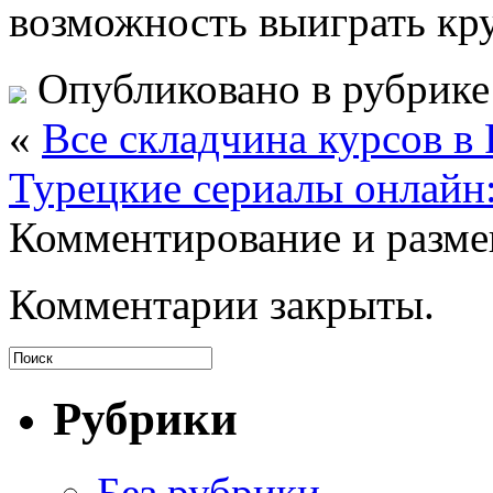
возможность выиграть кр
Опубликовано в рубрик
«
Все складчина курсов в 
Турецкие сериалы онлайн
Комментирование и разме
Комментарии закрыты.
Рубрики
Без рубрики