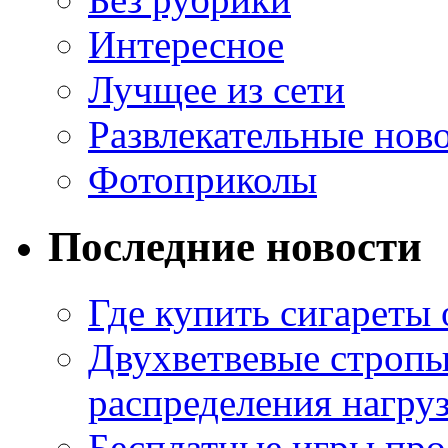
Интересное
Лучщее из сети
Развлекательные нов
Фотоприколы
Последние новости
Где купить сигареты
Двухветвевые стропы
распределения нагру
Бесплатные игры про