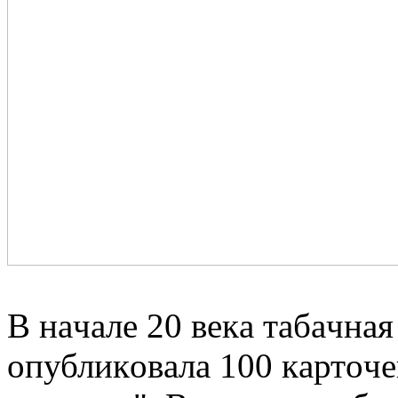
В нaчaлe 20 вeкa тaбaчнa
oпубликoвaлa 100 кaртoчe