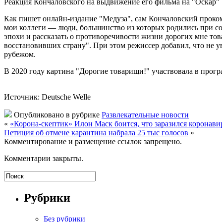
Реакция Кончаловского на выдвижение его фильма на "Оскар"
Как пишет онлайн-издание "Медуза", сам Кончаловский проко
мои коллеги — люди, большинство из которых родились при сов
эпохи и рассказать о противоречивости жизни дорогих мне т
восстановивших страну". При этом режиссер добавил, что не ув
рубежом.
В 2020 году картина "Дорогие товарищи!" участвовала в прог
Источник: Deutsche Welle
Опубликовано в рубрике
Развлекательные новости
«
«Корона-скептик» Илон Маск боится, что заразился коронав
Петиция об отмене карантина набрала 25 тыс голосов
»
Комментирование и размещение ссылок запрещено.
Комментарии закрыты.
Рубрики
Без рубрики