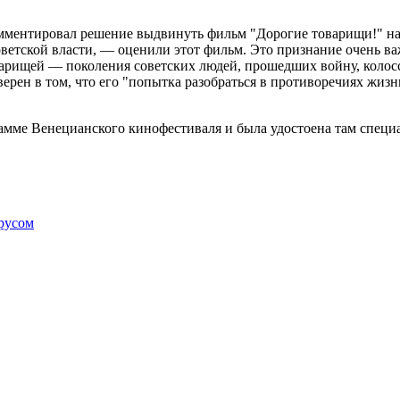
мментировал решение выдвинуть фильм "Дорогие товарищи!" на 
етской власти, — оценили этот фильм. Это признание очень важн
оварищей — поколения советских людей, прошедших войну, коло
ерен в том, что его "попытка разобраться в противоречиях жизн
рамме Венецианского кинофестиваля и была удостоена там специ
ирусом