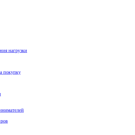
ния нагрузки
на покупку
и
ринимателей
нров