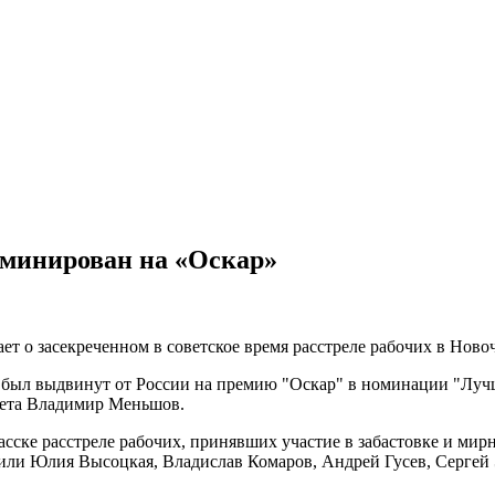
оминирован на «Оскар»
 о засекреченном в советское время расстреле рабочих в Новоче
был выдвинут от России на премию "Оскар" в номинации "Лучш
тета Владимир Меньшов.
асске расстреле рабочих, принявших участие в забастовке и ми
нили Юлия Высоцкая, Владислав Комаров, Андрей Гусев, Сергей