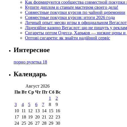
Как формируются сообщества совместной покупки 
Купите диплом и станьте мастером своего дела!
Совместные покупки курсов по чайной церемонии
Совместные покупки курсов: итоги 2026 года
Личный опыт: месяц игры в официальном Вегаслот
Ліцензійне казино Вегаслот: що не пишуть у реклам
Сигареты оптом Одесса, Харьков — низкие цены и 
Оптові сигарети: як знайти надійний сервіс
Интересное
порно рулетка 18
Календарь
Август 2026
Пн
Вт
Ср
Чт
Пт
Сб
Вс
1
2
3
4
5
6
7
8
9
10
11
12
13
14
15
16
17
18
19
20
21
22
23
24
25
26
27
28
29
30