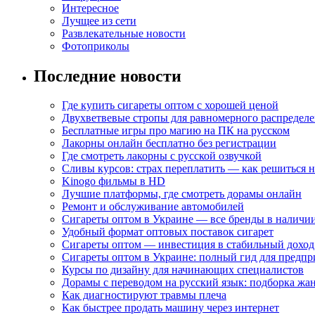
Интересное
Лучщее из сети
Развлекательные новости
Фотоприколы
Последние новости
Где купить сигареты оптом с хорошей ценой
Двухветвевые стропы для равномерного распределе
Бесплатные игры про магию на ПК на русском
Лакорны онлайн бесплатно без регистрации
Где смотреть лакорны с русской озвучкой
Сливы курсов: страх переплатить — как решиться 
Kinogo фильмы в HD
Лучшие платформы, где смотреть дорамы онлайн
Ремонт и обслуживание автомобилей
Сигареты оптом в Украине — все бренды в наличи
Удобный формат оптовых поставок сигарет
Сигареты оптом — инвестиция в стабильный доход
Сигареты оптом в Украине: полный гид для предп
Курсы по дизайну для начинающих специалистов
Дорамы с переводом на русский язык: подборка жа
Как диагностируют травмы плеча
Как быстрее продать машину через интернет