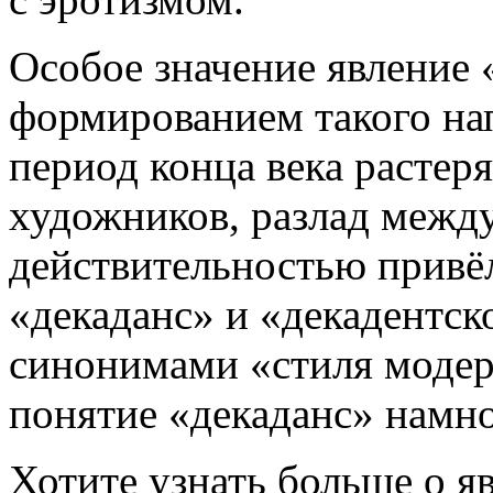
Особое значение явление «
формированием такого на
период конца века растер
художников, разлад межд
действительностью привёл
«декаданс» и «декадентск
синонимами «стиля моде
понятие «декаданс» намн
Хотите узнать больше о я