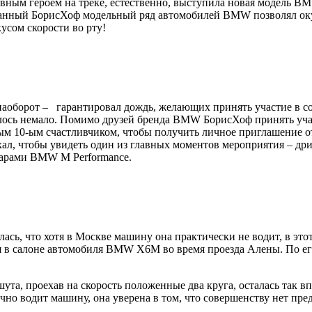
вным героем на треке, естественно, выступила новая модель 
анный БорисХоф модельный ряд автомобилей BMW позволял оку
сом скорости во рту!
же наоборот – гарантировал дождь, желающих принять участие 
ось немало. Помимо друзей бренда BMW БорисХоф принять участ
ым 10-ым счастливчиком, чтобы получить личное приглашение 
ехал, чтобы увидеть один из главных моментов мероприятия – д
уарами BMW M Performance.
лась, что хотя в Москве машину она практически не водит, в этот
 в салоне автомобиля BMW X6M во время проезда Алены. По его 
та, проехав на скорость положенные два круга, осталась так в
но водит машину, она уверена в том, что совершенству нет пред