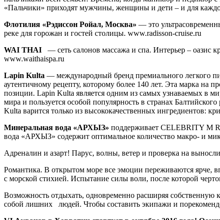
«Пальчики» приходят мужчины, женщины и дети – и для каждог
Флотилия «Рэдиссон Ройал, Москва»
— это ультрасовременны
реке для горожан и гостей столицы. www.radisson-cruise.ru
WAI THAI
— сеть салонов массажа и спа. Интерьер – оазис кр
www.waithaispa.ru
Lapin Kulta
— международный бренд премиального легкого пив
аутентичному рецепту, которому более 140 лет. Эта марка на
позиции. Lapin Kulta является одним из самых узнаваемых в ми
мира и пользуется особой популярность в странах Балтийского 
Kulta варится только из высококачественных ингредиентов: кри
Минеральная вода «АРХЫЗ»
поддерживает CELEBRITY M RAC
вода «АРХЫЗ» содержит оптимальное количество макро- и микр
Адреналин и азарт! Парус, волны, ветер и проверка на выносли
Романтика. В открытом море все эмоции переживаются ярче, 
с морской стихией. Испытание силы воли, после которой черто
Возможность отдыхать, одновременно расширяя собственную 
собой лишних людей. Чтобы составить экипажи и порекомендо