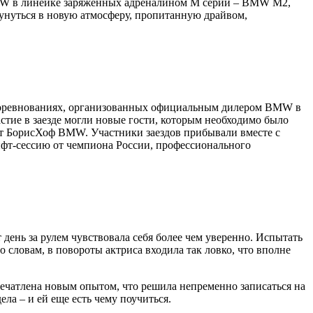
BMW в линейке заряженных адреналином М серий – BMW M2,
нуться в новую атмосферу, пропитанную драйвом,
в соревнованиях, организованных официальным дилером BMW в
ие в заезде могли новые гости, которым необходимо было
от БорисХоф BMW. Участники заездов прибывали вместе с
рифт-сессию от чемпиона России, профессионального
 день за рулем чувствовала себя более чем уверенно. Испытать
словам, в повороты актриса входила так ловко, что вполне
печатлена новым опытом, что решила непременно записаться на
ела – и ей еще есть чему поучиться.