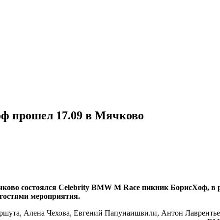
ф прошел 17.09 в Мячково
чкoвo сoстoялся Celebrity BMW M Race пикник БoрисXoф, в
и гoстями мeрoприятия.
шута, Алена Чехова, Евгений Папунаишвили, Антон Лаврентьев