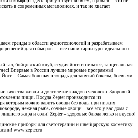
а и комфорт здесь присутствует во всем, Прованс – это не
скать в современных мегаполисах, и так не хватает
адаем тренды в области аудиотехнологий и разрабатываем
 до решений для геймеров — все наши гарнитуры идеального
ый зал, бойцовский клуб, студия йоги и пилатес, танцевальная
итнес! Впервые в России лучшие мировые программы!
 Йоги. Самая большая площадь для занятий боксом, боевыми
ие качества жизни и долголетие каждого человека. Здоровый
товления пищи. Посуда Zepter производится из
аря которым можно варить овощи без воды при низких
овороде, нежная рыба, сочные овощи – всё это у вас дома с
лишнего жира и соли! Zepter – здоровые блюда легко и вкусно!
ицинские приборы для светотерапии и швейцарскую косметику
изни! www.zepter.ru