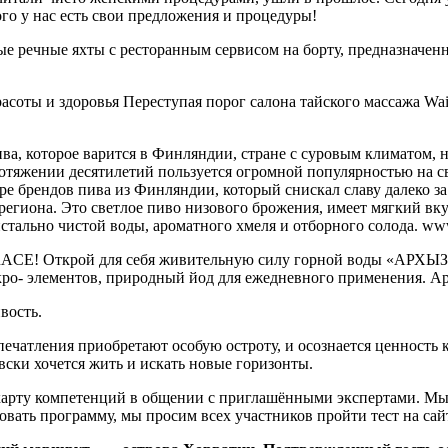
о у нас есть свои предложения и процедуры!
е речные яхты с ресторанным сервисом на борту, предназначен
асоты и здоровья Переступая порог салона тайского массажа Wai
а, которое варится в Финляндии, стране с суровым климатом, 
 протяжении десятилетий пользуется огромной популярностью на
ре брендов пива из Финляндии, который снискал славу далеко за
региона. Это светлое пиво низового брожения, имеет мягкий вку
стально чистой воды, ароматного хмеля и отборного солода. www.
E! Открой для себя живительную силу горной воды «АРХЫЗ»!
о- элементов, природный йод для ежедневного применения. Арх
вость.
впечатления приобретают особую остроту, и осознается ценнос
вски хочется жить и искать новые горизонты.
карту компетенций в общении с приглашёнными экспертами. Мы
вать программу, мы просим всех участников пройти тест на сай