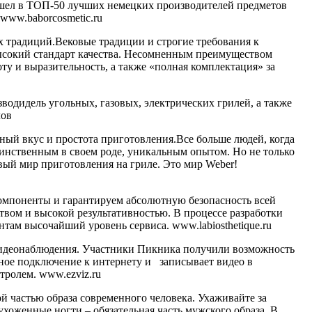
вошел в ТОП-50 лучших немецких производителей предметов
 www.baborcosmetic.ru
 традиций.Вековые традиции и строгие требования к
высокий стандарт качества. Несомненным преимуществом
у и выразительность, а также «полная комплектация» за
водидель угольных, газовых, электрических грилей, а также
лов
ный вкус и простота приготовления.Все больше людей, когда
единственным в своем роде, уникальным опытом. Но не только
вый мир приготовления на гриле. Это мир Weber!
омпоненты и гарантируем абсолютную безопасность всей
вом и высокой результативностью. В процессе разработки
там высочайший уровень сервиса. www.labiosthetique.ru
 видеонаблюдения. Участники Пикника получили возможность
ое подключение к интернету и записывает видео в
тролем. www.ezviz.ru
 частью образа современного человека. Ухаживайте за
хоженные ногти – обязательная часть мужского образа. В