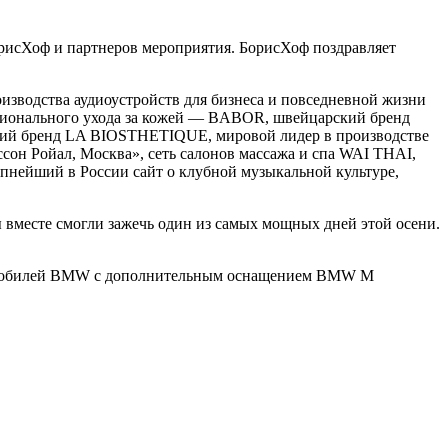
рисХоф и партнеров мероприятия. БорисХоф поздравляет
одства аудиоустройств для бизнеса и повседневной жизни
сионального ухода за кожей — BABOR, швейцарский бренд
ческий бренд LA BIOSTHETIQUE, мировой лидер в производстве
он Ройал, Москва», сеть салонов массажа и спа WAI THAI,
нейший в России сайт о клубной музыкальной культуре,
вместе смогли зажечь один из самых мощных дней этой осени.
втомобилей BMW с дополнительным оснащением BMW M