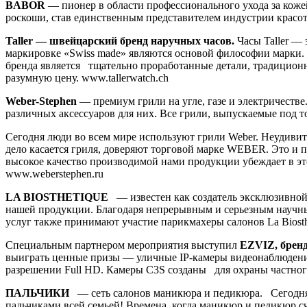
BABOR
— пионер в области профессионального ухода за коже
роскоши, став единственным представителем индустрии красоты
Taller — швейцарский бренд наручных часов.
Часы Taller —
маркировке «Swiss made» являются основой философии марки. 
бренда является тщательно проработанные детали, традиционн
разумную цену. www.tallerwatch.ch
Weber-Stephen
— премиум грили на угле, газе и электричестве
различных аксессуаров для них. Все грили, выпускаемые под 
Сегодня люди во всем мире используют грили Weber. Неудивите
дело касается гриля, доверяют торговой марке WEBER. Это и п
высокое качество производимой нами продукции убеждает в эт
www.weberstephen.ru
LA BIOSTHETIQUE
— известен как создатель эксклюзивной
нашей продукции. Благодаря непрерывным и серьезным научны
услуг также принимают участие парикмахеры салонов La Biosth
Специальным партнером мероприятия выступил
EZVIZ, бренд
выиграть ценные призы — уличные IP-камеры видеонаблюден
разрешении Full HD. Камеры C3S созданы для охраны частного
ПАЛЬЧИКИ
— cеть салонов маникюра и педикюра. Сегодня
пальчиками всей семьей! Времена, когда маникюр и педикюр с