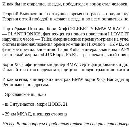
И как бы не старались звезды, победителем гонок стал человек
Георгий Вьюнков показал лучшее время на трассе – получил 
Георгия с этой победой и желает всегда и во всем оставаться н
Партнёрами Пикника БорисХоф CELEBRITY BMW M RACE выступ
— PLANTRONICS, фитнес-центр нового поколения I LOVE FITN
наручных часов — Taller, американские премиум-грили на угл
систем видеонаблюдения бренд компании Hikvision – EZVIZ, 
финское премиальное пиво Lapin Kulta, минеральная вода «
глянцевый журнал «LUXEtop», F5.RU – развлекательный н
БорисХоф, официальный дилер BMW, сертифицированный дилер 
И давайте из этого сделаем традицию – новую традицию жизни 
И как всегда, в дилерских центрах BMW БорисХоф, Вас ждет
Performance по адресам:
- Ярославское ш., д.36
- ш.Энтузиастов, мкрн ЦОВБ, 21
- 29 км МКАД, внешняя сторона
На все Ваши вопросы с радостью ответят специалисты дилер