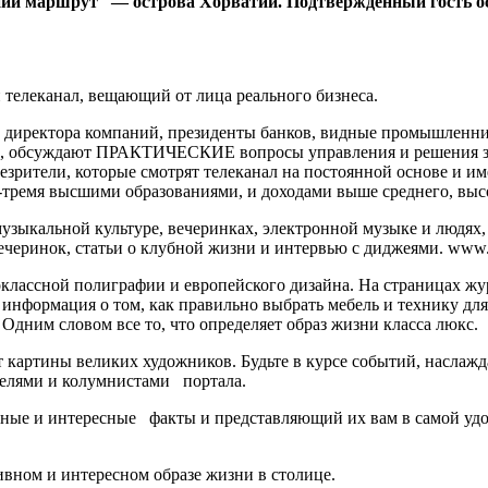
енний маршрут — острова Хорватии. Подтвержденный гость 
телеканал, вещающий от лица реального бизнеса.
 директора компаний, президенты банков, видные промышленник
са, обсуждают ПРАКТИЧЕСКИЕ вопросы управления и решения з
лезрители, которые смотрят телеканал на постоянной основе и и
я-тремя высшими образованиями, и доходами выше среднего, выс
ыкальной культуре, вечеринках, электронной музыке и людях, к
ринок, статьи о клубной жизни и интервью с диджеями. www.ni
воклассной полиграфии и европейского дизайна. На страницах
 информация о том, как правильно выбрать мебель и технику для
 Одним словом все то, что определяет образ жизни класса люкс.
т картины великих художников. Будьте в курсе событий, наслаж
телями и колумнистами портала.
ные и интересные факты и представляющий их вам в самой удоб
ном и интересном образе жизни в столице.