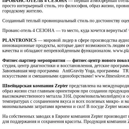
ПРОВАНС-ОТЕЛЬ 4 СЕЗОНА
— первый атмосферный отель в
просто интерьерный стиль, это философия, образ жизни, провин
городскому жителю.
Созданный теплый провинциальный стиль по достоинству оцен
Прованс-отель 4 СЕЗОНА — то место, куда хочется вернуться! 
PLANTRONICS
— мировой лидер в сфере производства аудио
инновационные продукты, которые дают возможность людям общ
качества и обладают непревзойденным функционалом. www.plant
Фитнес-партнер мероприятия
—
фитнес-центр нового поко
студия, центр диагностики и восстановления, детские прогр
Завоевавшая мир программа AntiGravity Yoga, программы TRX
искусствами и смешанными единоборствами! www.fitnesslove.
Швейцарская компания Zepter
представлена на международно
образ жизни стал главным ориентиром при создании продукции
высококачественного металла 316L (хром/никель/молибден) и
температурах с сохранением вкуса и всех полезных микро- и ма
минимальными затратами времени и сил! В посуде Zepter можно
На собственных заводах в Европе компания Zepter производит
для поддержания и сохранения красоты. Продукция компании Z