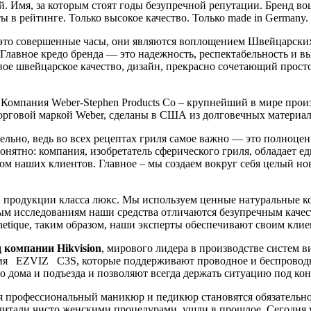
й. Имя, за которым стоят годы безупречной репутации. Бренд 
 в рейтинге. Только высокое качество. Только made in Germany.
 это совершенные часы, они являются воплощением Швейцарских
Главное кредо бренда — это надежность, респектабельность и 
ое швейцарское качество, дизайн, прекрасно сочетающий простот
.Компания Weber-Stephen Products Co – крупнейший в мире произ
торговой маркой Weber, сделаны в США из долговечных материа
льно, ведь во всех рецептах гриля самое важно — это полноцен
онятно: компания, изобретатель сферического гриля, обладает 
ом наших клиентов. Главное – мы создаем вокруг себя целый но
 продукции класса люкс. Мы используем ценные натуральные к
м исследованиям наши средства отличаются безупречным качест
etique, таким образом, наши эксперты обеспечивают своим клиен
 компании Hikvision
, мирового лидера в производстве систем
ия EZVIZ C3S, которые поддерживают проводное и беспроводн
 дома и подъезда и позволяют всегда держать ситуацию под кон
 профессиональный маникюр и педикюр становятся обязательной
читали чисто женскими процедурами, ушли в прошлое. Сегодня у