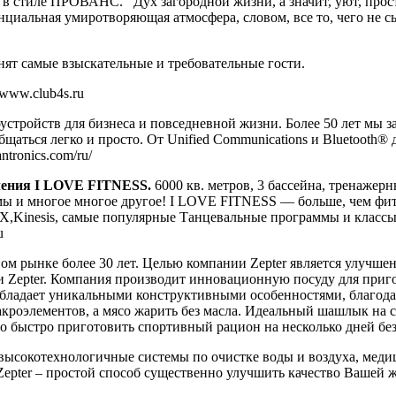
 стиле ПРОВАНС. Дух загородной жизни, а значит, уют, простот
циальная умиротворяющая атмосфера, словом, все то, чего не сы
ят самые взыскательные и требовательные гости.
www.club4s.ru
устройств для бизнеса и повседневной жизни. Более 50 лет мы з
аться легко и просто. От Unified Communications и Bluetooth®
ronics.com/ru/
ления I LOVE FITNESS.
6000 кв. метров, 3 бассейна, тренажерн
аммы и многое многое другое! I LOVE FITNESS — больше, чем ф
,Kinesis, самые популярные Танцевальные программы и классы
ru
м рынке более 30 лет. Целью компании Zepter является улучшен
 Zepter. Компания производит инновационную посуду для приго
 обладает уникальными конструктивными особенностями, благод
кроэлементов, а мясо жарить без масла. Идеальный шашлык на ск
 быстро приготовить спортивный рацион на несколько дней без 
 высокотехнологичные системы по очистке воды и воздуха, мед
epter – простой способ существенно улучшить качество Вашей ж