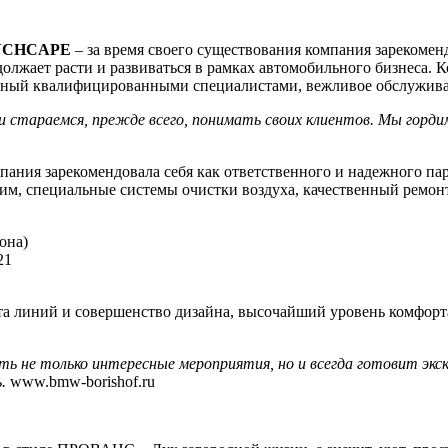
NCHCAPE
– за время своего существования компания зарекомен
должает расти и развиваться в рамках автомобильного бизнеса.
енный квалифицированными специалистами, вежливое обслужива
 и стараемся, прежде всего, понимать своих клиентов. Мы горд
ия зарекомендовала себя как ответственного и надежного парт
им, специальные системы очистки воздуха, качественный рем
она)
21
а линий и совершенство дизайна, высочайший уровень комфорта 
ь не только интересные мероприятия, но и всегда готовит экс
.
www.bmw-borishof.ru