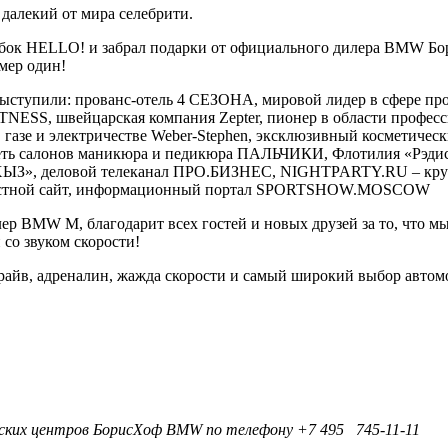
, далекий от мира селебрити.
кубок HELLO! и забрал подарки от официального дилера BMW Бо
омер один!
или: прованс-отель 4 СЕЗОНА, мировой лидер в сфере произв
ESS, швейцарская компания Zepter, пионер в области профес
е, газе и электричестве Weber-Stephen, эксклюзивный космети
cеть салонов маникюра и педикюра ПАЛЬЧИКИ, Флотилия «Рэдисс
АРХЫЗ», деловой телеканал ПРО.БИЗНЕС, NIGHTPARTY.RU – круп
овостной сайт, информационный портал SPORTSHOW.MOSCOW
BMW M, благодарит всех гостей и новых друзей за то, что мы 
со звуком скорости!
 драйв, адреналин, жажда скорости и самый широкий выбор а
ских центров БорисХоф BMW по телефону +7 495 745-11-11