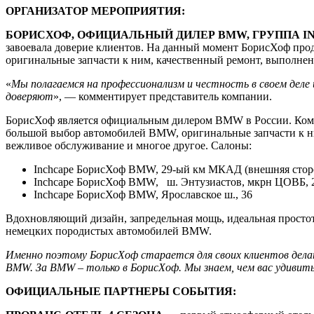
ОРГАНИЗАТОР МЕРОПРИЯТИЯ:
БОРИСХОФ, ОФИЦИАЛЬНЫЙ ДИЛЕР BMW, ГРУППА I
завоевала доверие клиентов. На данный момент БорисХоф про
оригинальные запчасти к ним, качественный ремонт, выполн
«
Мы полагаемся на профессионализм и честность в своем деле
доверяют
», — комментирует представитель компании.
БорисХоф является официальным дилером BMW в России. Компан
большой выбор автомобилей BMW, оригинальные запчасти к н
вежливое обслуживание и многое другое. Салоны:
Inchcape БорисХоф BMW, 29-ый км МКАД (внешняя стор
Inchcape БорисХоф BMW, ш. Энтузиастов, мкрн ЦОВБ, 
Inchcape БорисХоф BMW, Ярославское ш., 36
Вдохновляющий дизайн, запредельная мощь, идеальная простот
немецких породистых автомобилей BMW.
Именно поэтому БорисХоф старается для своих клиентов делат
BMW. За BMW – только в БорисХоф. Мы знаем, чем вас удивить
ОФИЦИАЛЬНЫЕ ПАРТНЕРЫ СОБЫТИЯ: