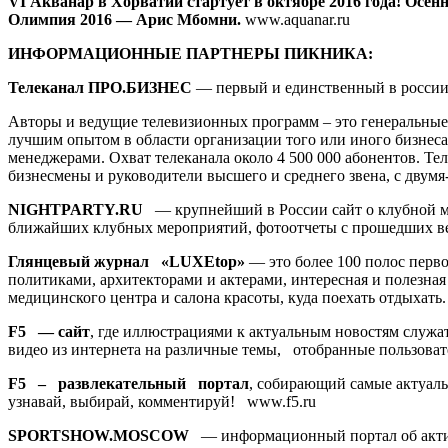
VI Акванар в Хорватии стартует в октябре 2016 года! Ос
Олимпия 2016 — Арис Мбомни.
www.aquanar.ru
ИНФОРМАЦИОННЫЕ ПАРТНЕРЫ ПИКНИКА:
Телеканал ПРО.БИЗНЕС
— первый и единственный в россии 
Авторы и ведущие телевизионных программ – это генеральные
лучшим опытом в области организации того или иного бизне
менеджерами. Охват телеканала около 4 500 000 абонентов. Те
бизнесмены и руководители высшего и среднего звена, с двум
NIGHTPARTY.RU
— крупнейший в России сайт о клубной муз
ближайших клубных мероприятий, фотоотчеты с прошедших вече
Глянцевый журнал «LUXEtop»
— это более 100 полос пер
политиками, архитекторами и актерами, интересная и полезная
медицинского центра и салона красоты, куда поехать отдыхать.
F5 — сайт
, где иллюстрациями к актуальным новостям служа
видео из интернета на различные темы, отобранные пользова
F5 – развлекательный портал
, собирающий самые актуаль
узнавай, выбирай, комментируй! www.f5.ru
SPORTSHOW.MOSCOW
— информационный портал об актив