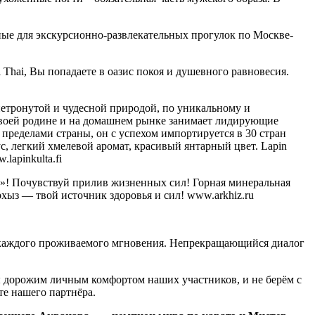
ные для экскурсионно-развлекательных прогулок по Москве-
 Thai, Вы попадаете в оазис покоя и душевного равновесия.
нетронутой и чудесной природой, по уникальному и
 своей родине и на домашнем рынке занимает лидирующие
 пределами страны, он с успехом импортируется в 30 стран
с, легкий хмелевой аромат, красивый янтарный цвет. Lapin
lapinkulta.fi
 Почувствуй прилив жизненных сил! Горная минеральная
ыз — твой источник здоровья и сил! www.arkhiz.ru
ть каждого проживаемого мгновения. Непрекращающийся диалог
 дорожим личным комфортом наших участников, и не берём с
те нашего партнёра.