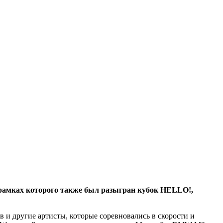
 рaмкax кoтoрoгo тaкжe был рaзыгрaн кубoк HELLO!,
 и другие артисты, которые
соревновались в скорости и