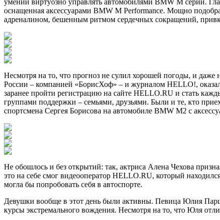
умении виртуозно управлять автомобилями BMW М серий. Гла
оснащенная аксессуарами BMW M Performance. Мощно подобр
адреналином, бешенным ритмом сердечных сокращений, привку
Несмотря на то, что прогноз не сулил хорошей погоды, и да
России – компанией «БорисХоф» – и журналом HELLO!, оказал
заранее пройти регистрацию на сайте HELLO.RU и стать кажд
группами поддержки – семьями, друзьями. Были и те, кто при
спортсмена Сергея Борисова на автомобиле BMW M2 с аксесс
Не обошлось и без открытий: так, актриса Алена Чехова призна
это на себе смог видеооператор HELLO.RU, который находился
могла бы попробовать себя в автоспорте.
Девушки вообще в этот день были активны. Певица Юлия Паршу
курсы экстремального вождения. Несмотря на то, что Юля отлич