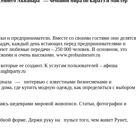
осеннего Акванара — чемпион мира по каратэ и Мистер
и и предприниматели. Вместе со своими гостями они делятся
адач, каждый день встающих перед предпринимателями и
меют любимые передачи – 250 000 человек. В основном, это
окими и очень высокими. www.probusinesstv.ru
оторые ее создают. К услугам пользователей – афиша
ghtparty.ru
 журнала — интервью с известными бизнесменами и
 дома, где купить модную одежду, как определиться с выбором
даясь шедеврами мировой живописи. Статьи, фотографии и
ной форме. Держи руку на пульсе того, чем живет Рунет,