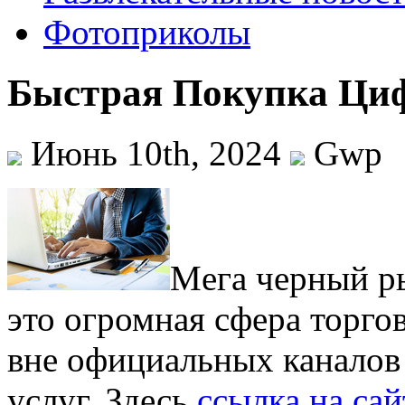
Фотоприколы
Быстрая Покупка Ци
Июнь 10th, 2024
Gwp
Мeгa чeрный р
это огромная сфера торго
вне официальных каналов 
услуг. Здесь
ссылка на сай