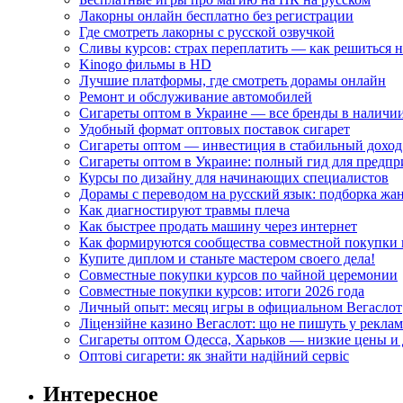
Лакорны онлайн бесплатно без регистрации
Где смотреть лакорны с русской озвучкой
Сливы курсов: страх переплатить — как решиться 
Kinogo фильмы в HD
Лучшие платформы, где смотреть дорамы онлайн
Ремонт и обслуживание автомобилей
Сигареты оптом в Украине — все бренды в наличи
Удобный формат оптовых поставок сигарет
Сигареты оптом — инвестиция в стабильный доход
Сигареты оптом в Украине: полный гид для предп
Курсы по дизайну для начинающих специалистов
Дорамы с переводом на русский язык: подборка жа
Как диагностируют травмы плеча
Как быстрее продать машину через интернет
Как формируются сообщества совместной покупки 
Купите диплом и станьте мастером своего дела!
Совместные покупки курсов по чайной церемонии
Совместные покупки курсов: итоги 2026 года
Личный опыт: месяц игры в официальном Вегаслот
Ліцензійне казино Вегаслот: що не пишуть у реклам
Сигареты оптом Одесса, Харьков — низкие цены и 
Оптові сигарети: як знайти надійний сервіс
Интересное