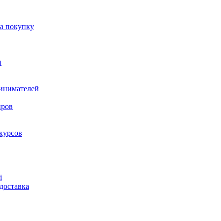
на покупку
и
ринимателей
нров
курсов
і
доставка