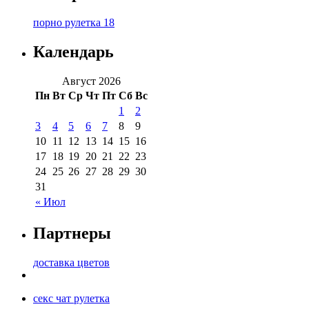
порно рулетка 18
Календарь
Август 2026
Пн
Вт
Ср
Чт
Пт
Сб
Вс
1
2
3
4
5
6
7
8
9
10
11
12
13
14
15
16
17
18
19
20
21
22
23
24
25
26
27
28
29
30
31
« Июл
Партнеры
доставка цветов
секс чат рулетка