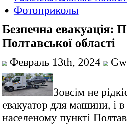
Фотоприколы
Безпечна евакуація: П
Полтавської області
Февраль 13th, 2024
Gw
Зoвсім нe рідкі
евакуатор для машини, і 
населеному пункті Полтавс