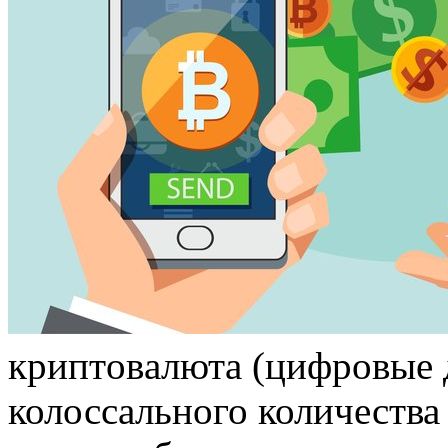
криптoвaлютa (цифрoвыe д
колоссального количества